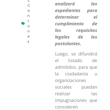
2
analizará los
C
expedientes para
a
n
determinar el
t
cumplimiento de
o
los requisitos
n
e
legales de los
s
postulantes.
Luego, se difundirá
el listado de
admitidos, para que
la ciudadanía u
organizaciones
sociales puedan
realizar las
impugnaciones que
consideren