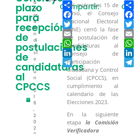
Compartir
a
plazo
del miércoles 15 de
Compartir:
Com
m
Facebook
junio, el Consejo
para
or
Nacional Electoral
a
Twitter
recepción
e
(CNE) cerró la fase
Email
de
n
de postulación de
di
WhatsApp
postulaciones
candidaturas al
re
LinkedIn
ct
Consejo de
de
o
Telegram
Participación
candidaturas
j
Ciudadana y Control
u
al
Social (CPCCS), en
n
CPCCS
i
cumplimiento al
o
calendario de las
1
Elecciones 2023.
6
,
En la siguiente
2
0
etapa
la Comisión
2
Verificadora