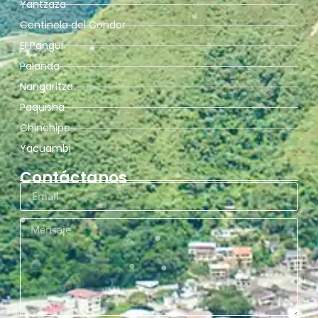
Yantzaza
Centinela del Cóndor
El Pangui
Palanda
Nangaritza
Paquisha
Chinchipe
Yacuambi
Contáctanos