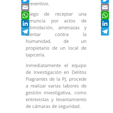
preventivo.
Email
E
WhatsApp
W
Luego de receptar una
denuncia por actos de
LinkedIn
L
intimidación, amenazas y
Telegram
T
atentar contra la
humanidad, de un
propietario de un local de
tapicería.
Inmediatamente el equipo
de Investigación en Delitos
Flagrantes de la PJ, procede
a realizar varias labores de
gestión investigativa, como
entrevistas y levantamiento
de cámaras de seguridad.