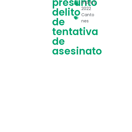
presunto
mbre 1,
delito
2022
Canto
de
nes
tentativa
de
asesinato