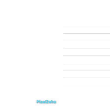
ección
Links
593 99 378 2003
Webmail
Zamora
amora
Yantzaza
Centinela del Cóndor
El Pangui
Palanda
Nangaritza
Paquisha
Chinchipe
Yacuambi
PixelZeta
os. Desarrollado por