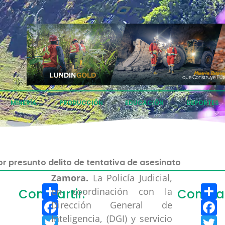
MINERÍA
PRODUCCIÓN
EDUCACIÓN
DEPORTES
 presunto delito de tentativa de asesinato
Zamora.
La Policía Judicial,
Compartir
C
en coordinación con la
Compartir:
Compart
Facebook
F
Dirección General de
Inteligencia, (DGI) y servicio
Twitter
T