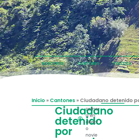
NOSOTROS
CANTONES
POLÍTICA
Inicio
»
Cantones
»
Ciudadano detenido por
Ciudadano
zamor
a en
detenido
direct
por
o
novie