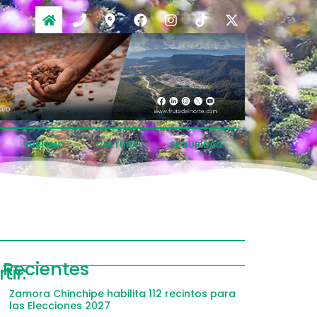
TURISMO
CULTURA
SEGURIDAD
ompartir
Recientes
ir:
acebook
Zamora Chinchipe habilita 112 recintos para
las Elecciones 2027
witter