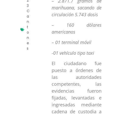
– 2.871.7 gramos de
2
3
marihuana, sacando de
C
circulación 5.743 dosis
a
n
– 160 dólares
t
americanos
o
n
– 01 terminal móvil
e
s
-01 vehículo tipo taxi
El ciudadano fue
puesto a órdenes de
las autoridades
competentes, las
evidencias fueron
fijadas, levantadas e
ingresadas mediante
cadena de custodia a