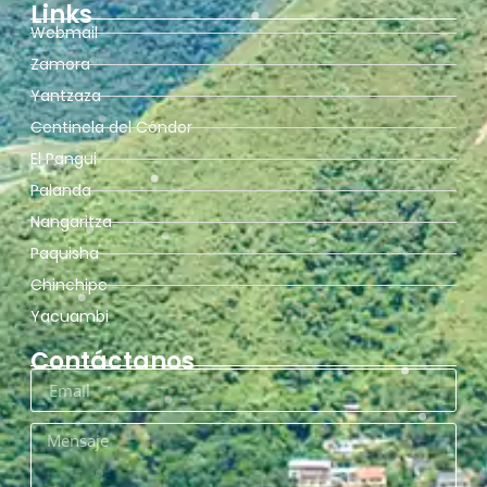
Links
Webmail
Zamora
Yantzaza
Centinela del Cóndor
El Pangui
Palanda
Nangaritza
Paquisha
Chinchipe
Yacuambi
Contáctanos