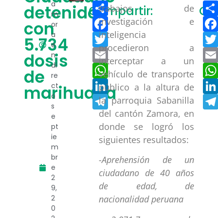
Compartir
a
detenido
trabajos de
Compartir:
Co
m
Facebook
investigación e
con
or
inteligencia
a
Twitter
5.734
e
procedieron a
Email
dosis
n
interceptar a un
di
WhatsApp
de
vehículo de transporte
re
LinkedIn
ct
público a la altura de
marihuana
o
Telegram
la parroquia Sabanilla
s
del cantón Zamora, en
e
donde se logró los
pt
ie
siguientes resultados:
m
br
-Aprehensión de un
e
ciudadano de 40 años
2
de edad, de
9,
2
nacionalidad peruana
0