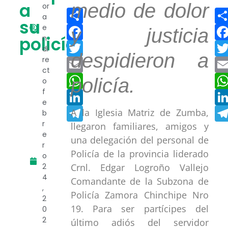
a
medio de dolor
or
Compartir
a
su
Facebook
e
y justicia
policía
n
Twitter
di
despidieron a
re
Email
ct
WhatsApp
policía.
o
f
LinkedIn
e
Telegram
A la Iglesia Matriz de Zumba,
b
r
llegaron familiares, amigos y
e
una delegación del personal de
r
Policía de la provincia liderado
o
2
Crnl. Edgar Logroño Vallejo
4
Comandante de la Subzona de
,
Policía Zamora Chinchipe Nro
2
19. Para ser partícipes del
0
2
último adiós del servidor