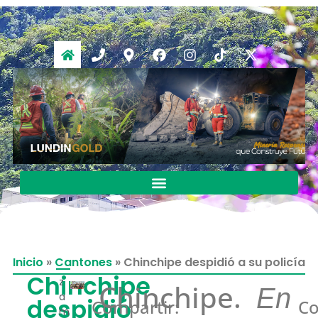
Inicio
»
Cantones
»
Chinchipe despidió a su policía
Chinchipe
z
Chinchipe.
En
a
despidió
Compartir:
Co
m