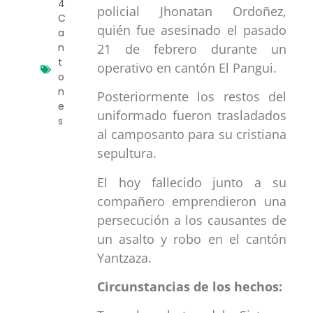
4
policial Jhonatan Ordoñez,
C
quién fue asesinado el pasado
a
n
21 de febrero durante un
t
operativo en cantón El Pangui.
o
n
Posteriormente los restos del
e
uniformado fueron trasladados
s
al camposanto para su cristiana
sepultura.
El hoy fallecido junto a su
compañero emprendieron una
persecución a los causantes de
un asalto y robo en el cantón
Yantzaza.
Circunstancias de los hechos: