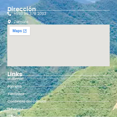
Dirección
+593 99 378 2003
Zamora
Links
Webmail
Zamora
Yantzaza
Centinela del Cóndor
El Pangui
Palanda