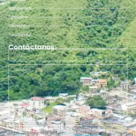
Nangaritza
Paquisha
Chinchipe
Yacuambi
Contáctanos
Enviar
ZAMORA EN DIRECTO
2025 © Derechos Reservados.