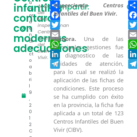
Compartir
a
infantiles
Compartir:
Co
Autoridades
m
Facebook
del
contaran
or
Mies
a
Twitter
con
inspeccionan
e
Centros
Email
modernas
n
Infantiles
Zamora.
Una de las
di
WhatsApp
adecuaciones
del
principales gestiones fue
re
Buen
LinkedIn
ct
el diagnostico de las
Vivir.
o
Telegram
unidades de atención,
a
para lo cual se realizó la
b
aplicación de las fichas de
ri
l
condiciones. Este proceso
9
se ha cumplido con éxito
,
en la provincia, la ficha fue
2
0
aplicada a un total de 123
1
Centros Infantiles del Buen
2
Vivir (CIBV).
C