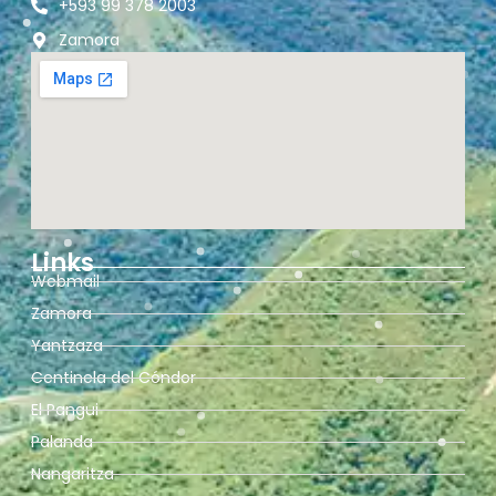
+593 99 378 2003
Zamora
Links
Webmail
Zamora
Yantzaza
Centinela del Cóndor
El Pangui
Palanda
Nangaritza