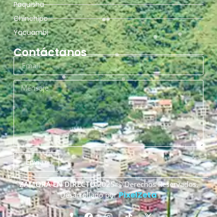
Paquisha
Chinchipe
Yacuambi
Contáctanos
Enviar
ZAMORA EN DIRECTO
2025 © Derechos Reservados.
PixelZeta
Desarrollado por