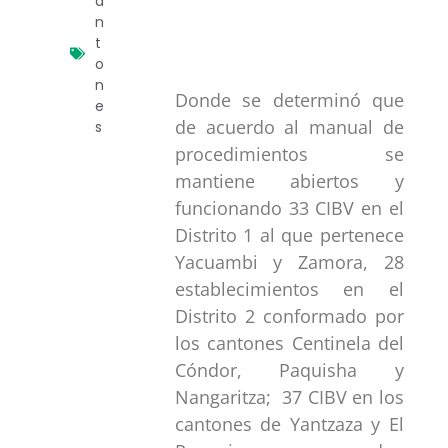
a
n
t
o
n
Donde se determinó que
e
de acuerdo al manual de
s
procedimientos se
mantiene abiertos y
funcionando 33 CIBV en el
Distrito 1 al que pertenece
Yacuambi y Zamora, 28
establecimientos en el
Distrito 2 conformado por
los cantones Centinela del
Cóndor, Paquisha y
Nangaritza; 37 CIBV en los
cantones de Yantzaza y El