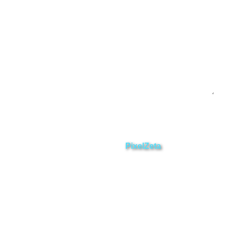
Enviar
ZAMORA EN DIRECTO
2025 © Derechos Reservados.
Desarrollado por
PixelZeta