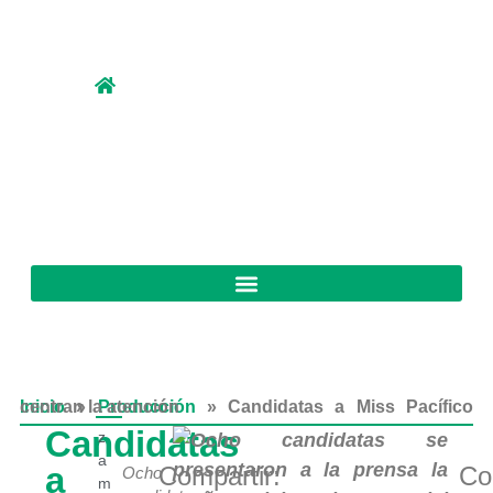
Inicio
Candidatas a Miss Pacífico centran la atención
»
Producción
»
Candidatas
z
a
a
Compartir:
Co
Ocho
m