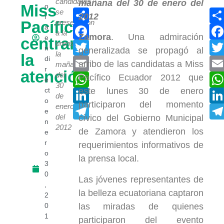
candidatas
Miss
o
Compartir
se
r
Pacífico
presentaron
Facebook
a
a la
Zamora
. Una admiración
e
centran
Twitter
prensa
n
generalizada se propagó al
la
la
di
Email
arribo de las candidatas a Miss
mañana
r
atención
del
WhatsApp
Pacífico Ecuador 2012 que
e
30
ct
este lunes 30 de enero
LinkedIn
de
o
participaron del momento
enero
Telegram
e
del
cívico del Gobierno Municipal
n
2012
de Zamora y atendieron los
e
r
requerimientos informativos de
o
la prensa local.
3
0
Las jóvenes representantes de
,
la belleza ecuatoriana captaron
2
las miradas de quienes
0
1
participaron del evento