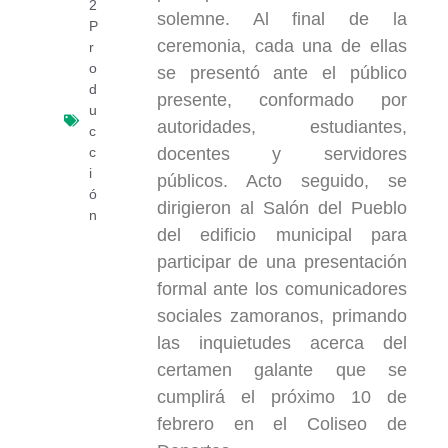
2
solemne. Al final de la
P
ceremonia, cada una de ellas
r
o
se presentó ante el público
d
presente, conformado por
u
autoridades, estudiantes,
c
docentes y servidores
c
i
públicos. Acto seguido, se
ó
dirigieron al Salón del Pueblo
n
del edificio municipal para
participar de una presentación
formal ante los comunicadores
sociales zamoranos, primando
las inquietudes acerca del
certamen galante que se
cumplirá el próximo 10 de
febrero en el Coliseo de