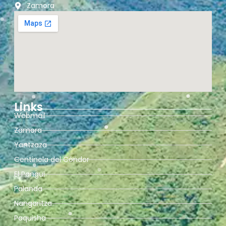
Zamora
Links
Webmail
Zamora
Yantzaza
Centinela del Cóndor
El Pangui
Palanda
Nangaritza
Paquisha