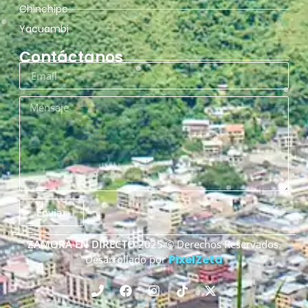
Chinchipe
Yacuambi
Contáctanos
Enviar
ZAMORA EN DIRECTO
2025 © Derechos Reservados.
PixelZeta
Desarrollado por