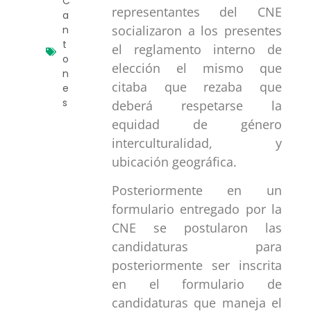
C
representantes del CNE
a
socializaron a los presentes
n
t
el reglamento interno de
o
elección el mismo que
n
citaba que rezaba que
e
s
deberá respetarse la
equidad de género
interculturalidad, y
ubicación geográfica.
Posteriormente en un
formulario entregado por la
CNE se postularon las
candidaturas para
posteriormente ser inscrita
en el formulario de
candidaturas que maneja el