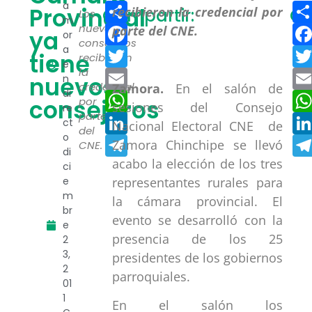
Compartir
a
Provincial
Compartir:
Co
Los
m
Facebook
nuevos
ya
or
consejeros
a
Twitter
tiene
recibieron
e
la
Email
nuevos
n
credencial
Zamora.
En el salón de
di
WhatsApp
consejeros
por
sesiones del Consejo
re
parte
LinkedIn
ct
Nacional Electoral CNE de
del
o
Telegram
Zamora Chinchipe se llevó
CNE.
di
acabo la elección de los tres
ci
representantes rurales para
e
m
la cámara provincial. El
br
evento se desarrolló con la
e
presencia de los 25
2
3,
presidentes de los gobiernos
2
parroquiales.
01
1
En el salón los