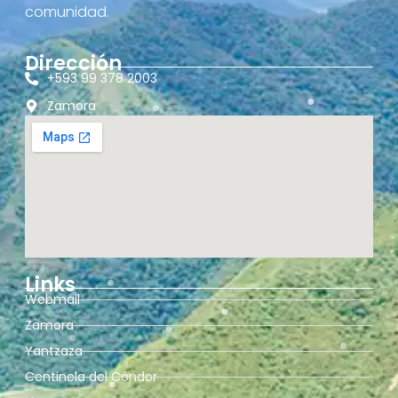
comunidad.
Dirección
+593 99 378 2003
Zamora
Links
Webmail
Zamora
Yantzaza
Centinela del Cóndor