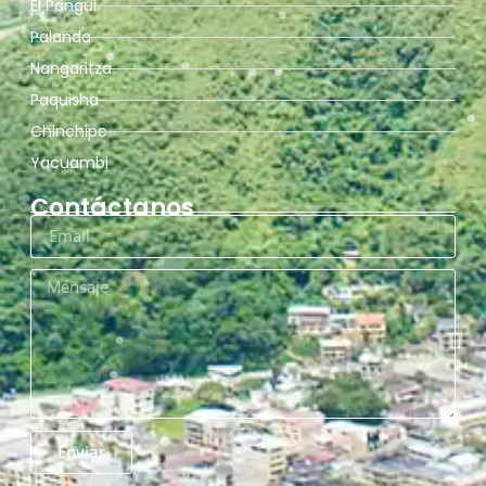
El Pangui
Palanda
Nangaritza
Paquisha
Chinchipe
Yacuambi
Contáctanos
Enviar