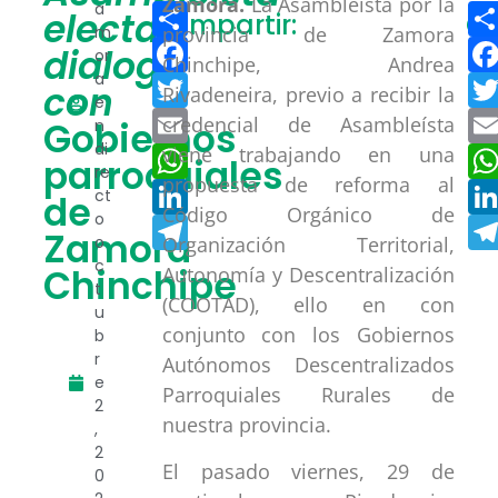
Zamora.
La Asambleísta por la
Compartir
a
electa
Compartir:
Co
m
provincia de Zamora
Facebook
dialoga
or
Chinchipe, Andrea
a
Twitter
con
Rivadeneira, previo a recibir la
e
Email
credencial de Asambleísta
Gobiernos
n
di
WhatsApp
viene trabajando en una
parroquiales
re
propuesta de reforma al
LinkedIn
ct
de
Código Orgánico de
o
Telegram
Zamora
o
Organización Territorial,
c
Chinchipe
Autonomía y Descentralización
t
(COOTAD), ello en con
u
conjunto con los Gobiernos
b
r
Autónomos Descentralizados
e
Parroquiales Rurales de
2
nuestra provincia.
,
2
El pasado viernes, 29 de
0