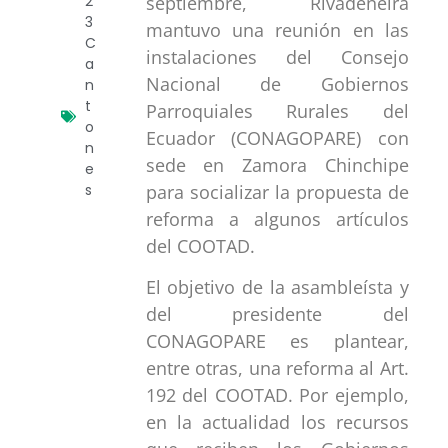
septiembre, Rivadeneira
2
3
mantuvo una reunión en las
C
instalaciones del Consejo
a
Nacional de Gobiernos
n
t
Parroquiales Rurales del
o
Ecuador (CONAGOPARE) con
n
sede en Zamora Chinchipe
e
para socializar la propuesta de
s
reforma a algunos artículos
del COOTAD.
El objetivo de la asambleísta y
del presidente del
CONAGOPARE es plantear,
entre otras, una reforma al Art.
192 del COOTAD. Por ejemplo,
en la actualidad los recursos