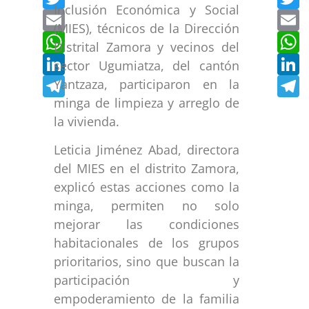
Inclusión Económica y Social
Email
E
(MIES), técnicos de la Dirección
WhatsApp
W
Distrital Zamora y vecinos del
LinkedIn
L
sector Ugumiatza, del cantón
Telegram
T
Yantzaza, participaron en la
minga de limpieza y arreglo de
la vivienda.
Leticia Jiménez Abad, directora
del MIES en el distrito Zamora,
explicó estas acciones como la
minga, permiten no solo
mejorar las condiciones
habitacionales de los grupos
prioritarios, sino que buscan la
participación y
empoderamiento de la familia