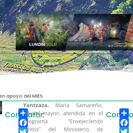
MINERÍA
PRODUCCIÓN
EDUCACIÓN
DEPORTES
en apoyo del MIES
Yantzaza.
María Samareño,
Compartir
C
adulta mayor, atendida en el
Compartir:
Compar
Facebook
F
programa “Envejeciendo
Juntos” del Ministerio de
Twitter
T