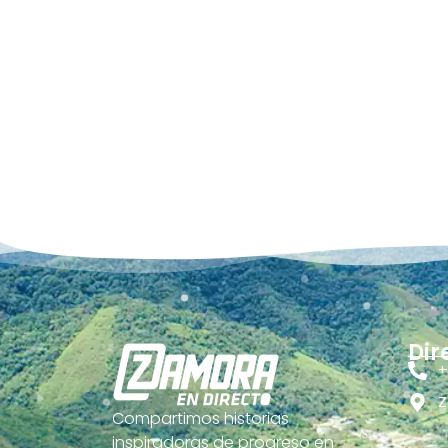
Dir
+
Z
Compartimos historias
inspiradoras de progreso en