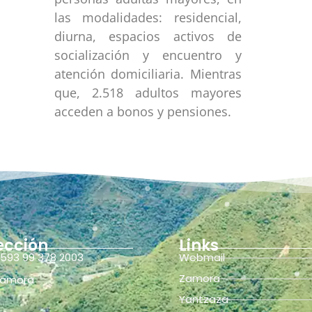
las modalidades: residencial,
diurna, espacios activos de
socialización y encuentro y
atención domiciliaria. Mientras
que, 2.518 adultos mayores
acceden a bonos y pensiones.
ección
Links
593 99 378 2003
Webmail
Zamora
amora
Yantzaza