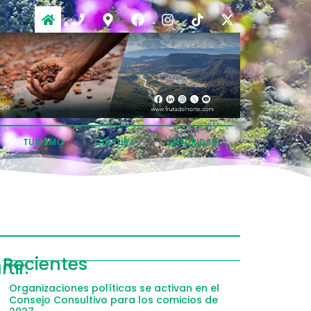
TURISMO
CULTURA
SEGURIDAD
ompartir
Recientes
tir:
acebook
Organizaciones políticas se activan en el
Consejo Consultivo para los comicios de
witter