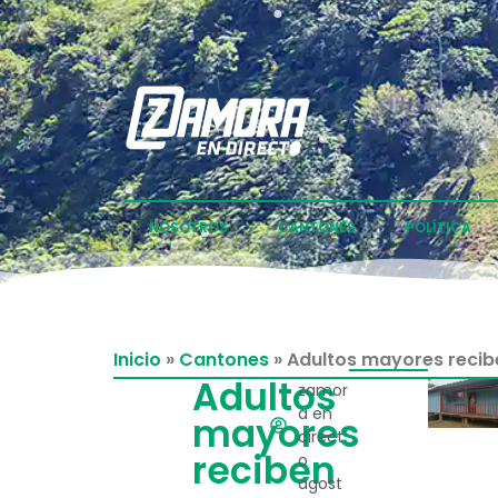
NOSOTROS
CANTONES
POLÍTICA
Inicio
»
Cantones
»
Adultos mayores recib
Adultos
zamor
a en
mayores
direct
reciben
o
agost