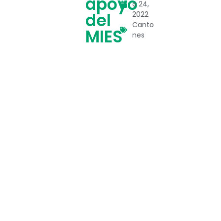
apoyo
o 24,
del
2022
Canto
MIES
nes