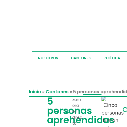
NOSOTROS
CANTONES
POLÍTICA
Inicio
»
Cantones
»
5 personas aprehendi
5
zam
ora
personas
C
en
aprehendidas
direc
to