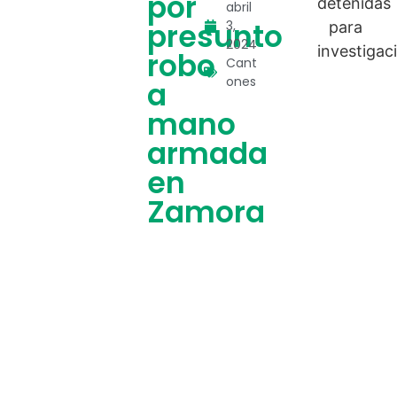
por
abril
presunto
3,
2024
robo
Cant
ones
a
mano
armada
en
Zamora