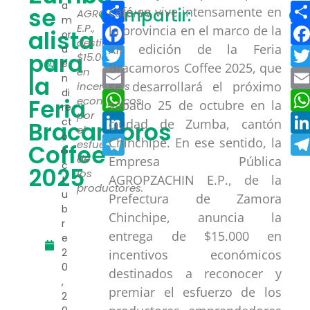
Compartir
a
se
café se vive intensamente en
Compartir:
Co
AGROPZACHIN
m
Facebook
E.P.,
la provincia en el marco de la
alista
or
destinó
XII edición de la Feria
a
Twitter
para
$15.000
e
Bracamoros Coffee 2025, que
en
Email
la
n
se desarrollará el próximo
incentivos
di
WhatsApp
Feria
económicos
sábado 25 de octubre en la
re
por
LinkedIn
ct
ciudad de Zumba, cantón
Bracamoros
el
o
Telegram
Chinchipe. En ese sentido, la
esfuerzo
Coffee
o
de
Empresa Pública
c
2025
los
AGROPZACHIN E.P., de la
t
productores.
u
Prefectura de Zamora
b
Chinchipe, anuncia la
r
entrega de $15.000 en
e
2
incentivos económicos
0
destinados a reconocer y
,
premiar el esfuerzo de los
2