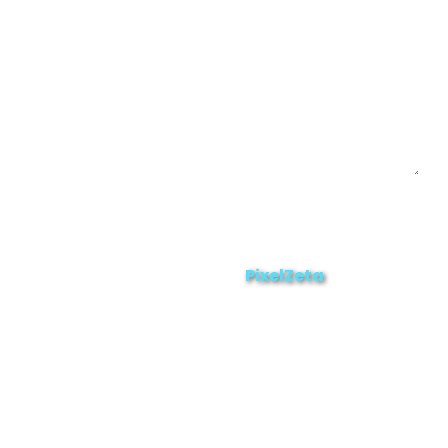
Enviar
ZAMORA EN DIRECTO
2025 © Derechos Reservados.
PixelZeta
Desarrollado por