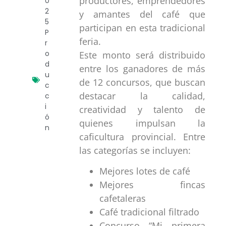
productores, emprendedores
0
2
y amantes del café que
5
participan en esta tradicional
P
feria.
r
o
Este monto será distribuido
d
entre los ganadores de más
u
de 12 concursos, que buscan
c
destacar la calidad,
c
i
creatividad y talento de
ó
quienes impulsan la
n
caficultura provincial. Entre
las categorías se incluyen:
Mejores lotes de café
Mejores fincas
cafetaleras
Café tradicional filtrado
Concurso “Mi primera