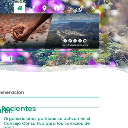
TURISMO
CULTURA
SEGURIDAD
generación
ompartir
Recientes
tir:
acebook
Organizaciones políticas se activan en el
Consejo Consultivo para los comicios de
witter