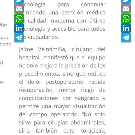
tecnología para continuar
Email
E
brindando una atención médica
WhatsApp
W
de calidad, moderna con última
ión
LinkedIn
L
tecnología y accesible para todos
Telegram
T
los ciudadanos.
ción
icana
Jaime Veintimilla, cirujano del
hospital, manifestó que el equipo
S)
no solo mejora la precisión de los
procedimientos, sino que reduce
el dolor postoperatorio, rápida
o.
recuperación, menor riego de
complicaciones por sangrado y
permite una mayor visualización
del campo operatorio. “No solo
sirve para cirugías abdominales,
sino también para torácicas,