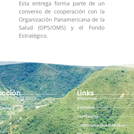
Esta entrega forma parte de un
convenio de cooperación con la
Organización Panamericana de la
Salud (OPS/OMS) y el Fondo
Estratégico.
ección
Links
593 99 378 2003
Webmail
Zamora
amora
Yantzaza
Centinela del Cóndor