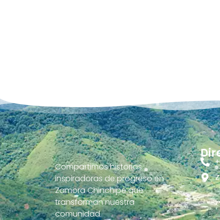
Dir
+
Compartimos historias
Z
inspiradoras de progreso en
Zamora Chinchipe que
transforman nuestra
comunidad.