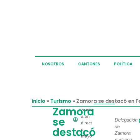
NOSOTROS
CANTONES
POLÍTICA
Inicio
»
Turismo
»
Zamora se destacó en Fer
Zamora
zamor
a en
se
Delegación
direct
de
destacó
o
Zamora
mayo
participó