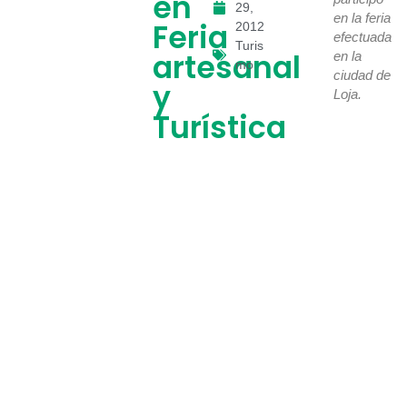
en
29,
en la feria
Feria
2012
efectuada
Turis
artesanal
en la
mo
ciudad de
y
Loja.
Turística