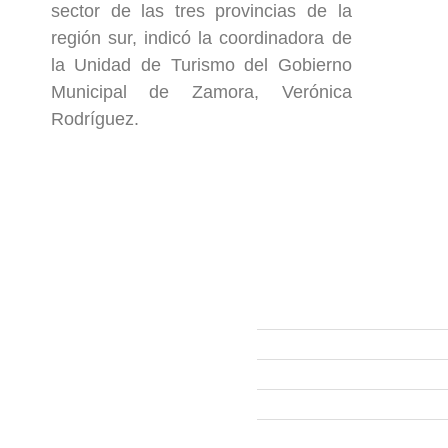
sector de las tres provincias de la
región sur, indicó la coordinadora de
la Unidad de Turismo del Gobierno
Municipal de Zamora, Verónica
Rodríguez.
ección
Links
593 99 378 2003
Webmail
Zamora
amora
Yantzaza
Centinela del Cóndor