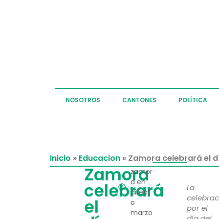
NOSOTROS
CANTONES
POLÍTICA
Inicio
»
Educacion
»
Zamora celebrará el d
Zamora
zamor
a en
celebrará
La
direct
celebrac
el
o
por el
marzo
día del