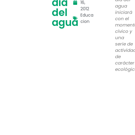
día
16,
agua
del
2012
iniciará
Educa
agua
con el
cion
moment
cívico y
una
serie de
activida
de
carácter
ecológic