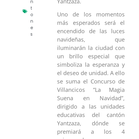
Yantzaza.
n
t
Uno de los momentos
o
n
más esperados será el
e
encendido de las luces
s
navideñas, que
iluminarán la ciudad con
un brillo especial que
simboliza la esperanza y
el deseo de unidad. A ello
se suma el Concurso de
Villancicos “La Magia
Suena en Navidad”,
dirigido a las unidades
educativas del cantón
Yantzaza, dónde se
premiará a los 4