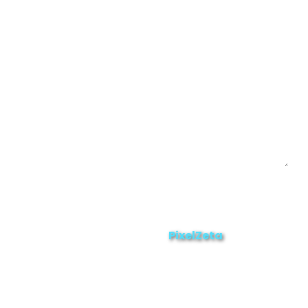
Yacuambi
Contáctanos
Enviar
ZAMORA EN DIRECTO
2025 © Derechos Reservados.
PixelZeta
Desarrollado por