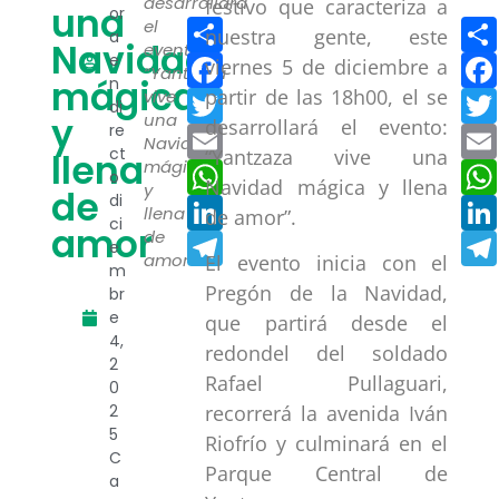
desarrollará
festivo que caracteriza a
una
or
Compartir
el
nuestra gente, este
a
Navidad
evento:
Facebook
e
viernes 5 de diciembre a
“Yantzaza
mágica
n
partir de las 18h00, el se
Twitter
vive
di
y
una
desarrollará el evento:
re
Email
Navidad
ct
“Yantzaza vive una
llena
mágica
WhatsApp
o
Navidad mágica y llena
y
de
di
LinkedIn
llena
de amor”.
ci
amor
de
Telegram
e
amor”.
El evento inicia con el
m
Pregón de la Navidad,
br
e
que partirá desde el
4,
redondel del soldado
2
Rafael Pullaguari,
0
2
recorrerá la avenida Iván
5
Riofrío y culminará en el
C
Parque Central de
a