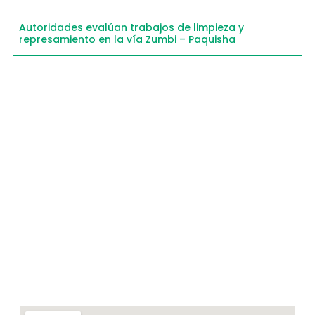
Autoridades evalúan trabajos de limpieza y
represamiento en la vía Zumbi – Paquisha
Compartimos historias inspiradoras de progreso
en Zamora Chinchipe que transforman nuestra
comunidad.
Dirección
+593 99 378 2003
Zamora