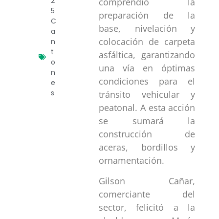
2
comprendió la
5
preparación de la
C
base, nivelación y
a
colocación de carpeta
n
t
asfáltica, garantizando
o
una vía en óptimas
n
condiciones para el
e
s
tránsito vehicular y
peatonal. A esta acción
se sumará la
construcción de
aceras, bordillos y
ornamentación.
Gilson Cañar,
comerciante del
sector, felicitó a la