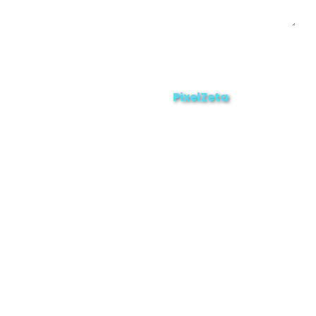
Enviar
ZAMORA EN DIRECTO
2025 © Derechos Reservados.
PixelZeta
Desarrollado por