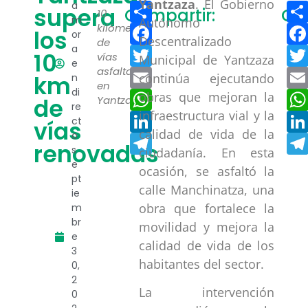
Yantzaza
. El Gobierno
Compartir
a
supera
Compartir:
Co
10
m
Autónomo
Facebook
kilómetros
los
or
Descentralizado
de
a
Twitter
10
vías
Municipal de Yantzaza
e
asfaltadas
Email
km
continúa ejecutando
n
en
di
WhatsApp
obras que mejoran la
de
Yantzaza.
re
infraestructura vial y la
LinkedIn
ct
vías
calidad de vida de la
o
Telegram
renovadas
s
ciudadanía. En esta
e
ocasión, se asfaltó la
pt
calle Manchinatza, una
ie
obra que fortalece la
m
br
movilidad y mejora la
e
calidad de vida de los
3
habitantes del sector.
0,
2
La intervención
0