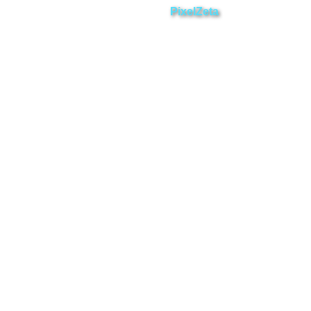
Desarrollado por
PixelZeta