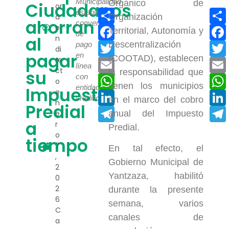
Municipalidad
Orgánico de
Ciudadanos
or
Compartir
estableció
a
Organización
ahorran
convenios
e
Facebook
Territorial, Autonomía y
de
al
n
Descentralización
Twitter
pago
di
pagar
en
(COOTAD), establecen
re
Email
línea
ct
su
la responsabilidad que
con
WhatsApp
o
tienen los municipios
entidades
Impuesto
e
LinkedIn
crediticia.
en el marco del cobro
n
Predial
Telegram
e
anual del Impuesto
a
r
Predial.
o
tiempo
7
En tal efecto, el
,
Gobierno Municipal de
2
Yantzaza, habilitó
0
2
durante la presente
6
semana, varios
C
canales de
a