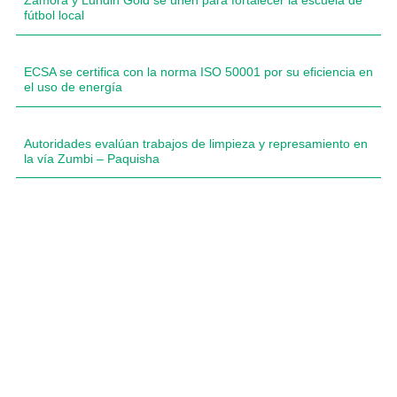
Zamora y Lundin Gold se unen para fortalecer la escuela de
fútbol local
ECSA se certifica con la norma ISO 50001 por su eficiencia en
el uso de energía
Autoridades evalúan trabajos de limpieza y represamiento en
la vía Zumbi – Paquisha
Compartimos historias inspiradoras de progreso en
Zamora Chinchipe que transforman nuestra
comunidad.