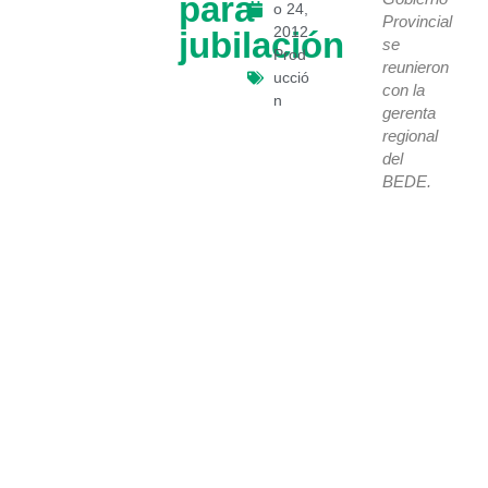
para
o 24,
Provincial
2012
jubilación
se
Prod
reunieron
ucció
con la
n
gerenta
regional
del
BEDE.