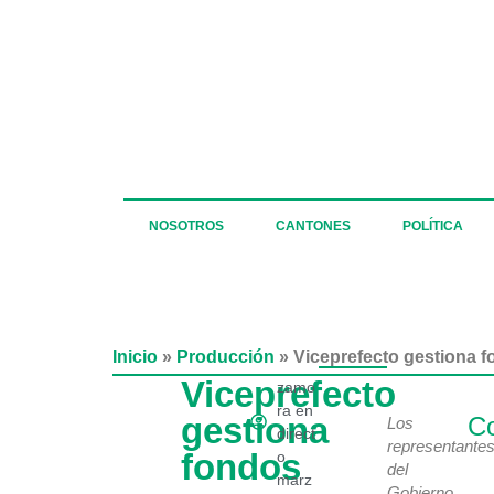
NOSOTROS
CANTONES
POLÍTICA
Inicio
»
Producción
»
Viceprefecto gestiona f
Viceprefecto
zamo
ra en
gestiona
Co
Los
direct
representante
fondos
o
del
marz
Gobierno