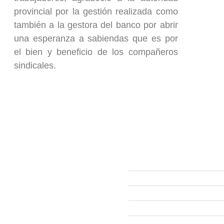
provincial por la gestión realizada como
también a la gestora del banco por abrir
una esperanza a sabiendas que es por
el bien y beneficio de los compañeros
sindicales.
ección
Links
593 99 378 2003
Webmail
Zamora
amora
Yantzaza
Centinela del Cóndor