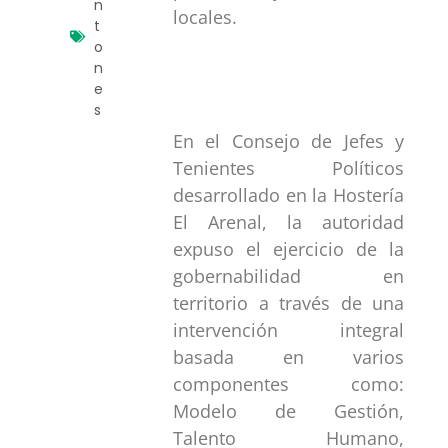
n
locales.
t
o
n
e
s
En el Consejo de Jefes y
Tenientes Políticos
desarrollado en la Hostería
El Arenal, la autoridad
expuso el ejercicio de la
gobernabilidad en
territorio a través de una
intervención integral
basada en varios
componentes como:
Modelo de Gestión,
Talento Humano,