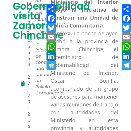
de
Gobernabilidad
or
Compartir
Gobernabilidad
a
visita
del
Facebook
e
Ministerio
Zamora
n
Twitter
del
di
Chinchipe
Interior
Zamora.
La noche de ayer,
re
Email
apoyo
ct
arribó a la provincia de
la
WhatsApp
o
Zamora Chinchipe, el
iniciativa
a
LinkedIn
de
Viceministro de
b
construir
Telegram
Gobernabilidad del
ri
una
l
Ministerio del Interior,
Unidad
2
Oscar Bonilla,
de
7
Policía
acompañado de un grupo
,
Comunitaria.
2
de asesores para mantener
0
varias reuniones de trabajo
1
con autoridades del
2
Ministerio en esta
C
a
provincia y autoridades