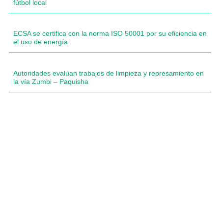
fútbol local
ECSA se certifica con la norma ISO 50001 por su eficiencia en
el uso de energía
Autoridades evalúan trabajos de limpieza y represamiento en
la vía Zumbi – Paquisha
Compartimos historias inspiradoras de progreso en
Zamora Chinchipe que transforman nuestra
comunidad.