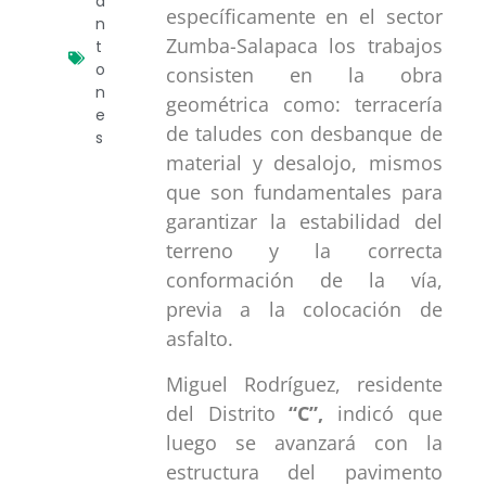
a
específicamente en el sector
n
Zumba-Salapaca los trabajos
t
o
consisten en la obra
n
geométrica como: terracería
e
de taludes con desbanque de
s
material y desalojo, mismos
que son fundamentales para
garantizar la estabilidad del
terreno y la correcta
conformación de la vía,
previa a la colocación de
asfalto.
Miguel Rodríguez, residente
del Distrito
“C”,
indicó que
luego se avanzará con la
estructura del pavimento