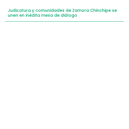
Judicatura y comunidades de Zamora Chinchipe se
unen en inédita mesa de diálogo
Compartimos historias inspiradoras de progreso
en Zamora Chinchipe que transforman nuestra
comunidad.
Dirección
+593 99 378 2003