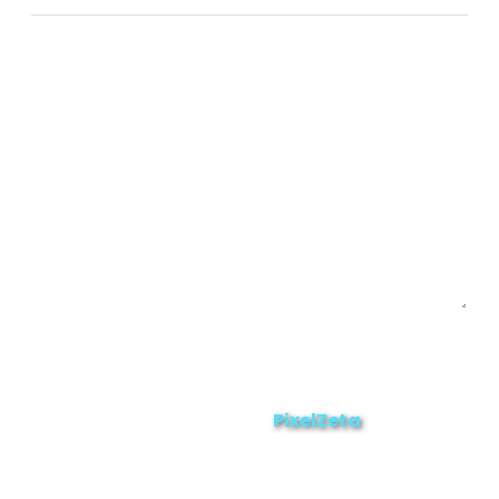
Chinchipe
Yacuambi
Contáctanos
Enviar
ZAMORA EN DIRECTO
2025 © Derechos Reservados.
PixelZeta
Desarrollado por