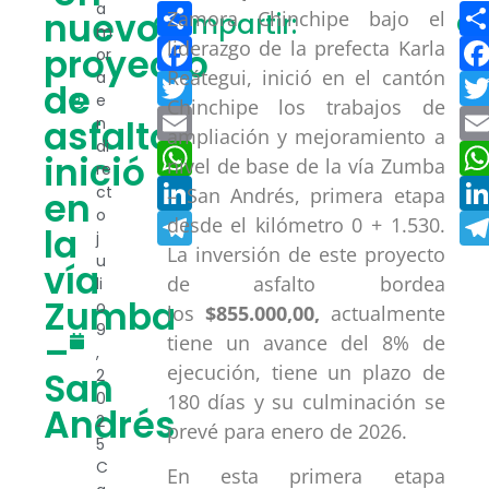
Compartir
a
nuevo
Zamora Chinchipe bajo el
Compartir:
Co
m
Facebook
liderazgo de la prefecta Karla
proyecto
or
Reátegui, inició en el cantón
a
Twitter
de
e
Chinchipe los trabajos de
Email
asfalto
n
ampliación y mejoramiento a
di
WhatsApp
inició
nivel de base de la vía Zumba
re
LinkedIn
ct
– San Andrés, primera etapa
en
o
Telegram
desde el kilómetro 0 + 1.530.
la
j
La inversión de este proyecto
u
vía
de asfalto bordea
li
Zumba
o
los
$855.000,00,
actualmente
9
–
tiene un avance del 8% de
,
ejecución, tiene un plazo de
San
2
0
180 días y su culminación se
Andrés
2
prevé para enero de 2026.
5
C
En esta primera etapa