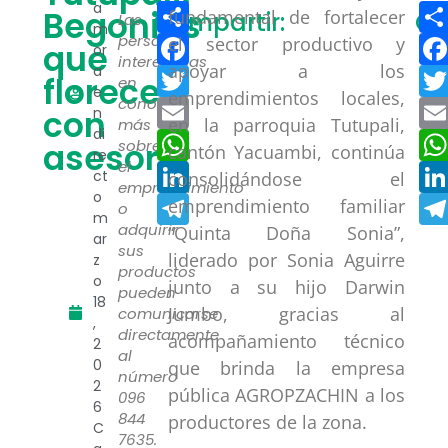
Compartir
a
Begonias
fundamental de fortalecer
Compartir:
Co
Las
m
Facebook
personas
el sector productivo y
que
or
interesadas
apoyar a los
a
Twitter
florecen
en
e
emprendimientos locales,
conocer
Email
con
n
en la parroquia Tutupali,
más
di
WhatsApp
asesoría
sobre
cantón Yacuambi, continúa
re
el
LinkedIn
ct
consolidándose el
emprendimiento
o
Telegram
emprendimiento familiar
o
m
adquirir
“Quinta Doña Sonia”,
ar
sus
liderado por Sonia Aguirre
z
productos
o
junto a su hijo Darwin
pueden
18
Jumbo, gracias al
comunicarse
,
directamente
acompañamiento técnico
2
al
0
que brinda la empresa
número
2
pública AGROPZACHIN a los
096
6
844
productores de la zona.
C
7635.