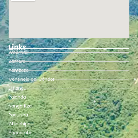
Links
Webmail
Zamora
Yantzaza
Centinela del Cóndor
El Pangui
Palanda
Nangaritza
Paquisha
Chinchipe
Yacuambi