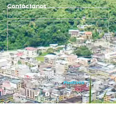
Contáctanos
Enviar
ZAMORA EN DIRECTO
2025 © Derechos Reservados.
PixelZeta
Desarrollado por