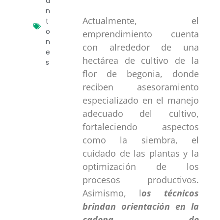
a
n
Actualmente, el
t
o
emprendimiento cuenta
n
con alrededor de una
e
hectárea de cultivo de la
s
flor de begonia, donde
reciben asesoramiento
especializado en el manejo
adecuado del cultivo,
fortaleciendo aspectos
como la siembra, el
cuidado de las plantas y la
optimización de los
procesos productivos.
Asimismo, l
os técnicos
brindan orientación en la
cadena de