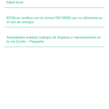
fútbol local
ECSA se certifica con la norma ISO 50001 por su eficiencia en
el uso de energía
Autoridades evalúan trabajos de limpieza y represamiento en
la vía Zumbi – Paquisha
Compartimos historias inspiradoras de progreso en
Zamora Chinchipe que transforman nuestra
comunidad.