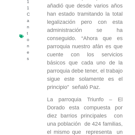
1
añadió que desde varios años
1
han estado tramitando la total
C
a
legalización pero con esta
n
administración se ha
t
conseguido. “Ahora que es
o
parroquia nuestro afán es que
n
e
cuente con los servicios
s
básicos que cada uno de la
parroquia debe tener, el trabajo
sigue este solamente es el
principio” señaló Paz.
La parroquia Triunfo – El
Dorado esta compuesta por
diez barrios principales con
una población de 424 familias,
el mismo que representa un