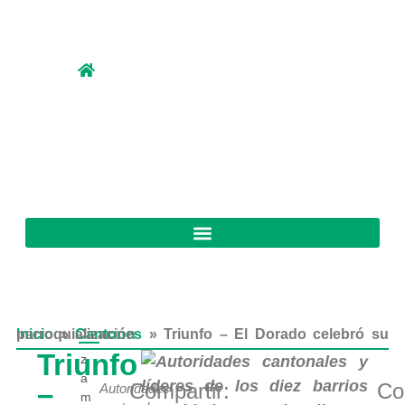
Inicio
Triunfo – El Dorado celebró su parroquialización
»
Cantones
»
Triunfo
z
a
–
Compartir:
Co
Autoridades
m