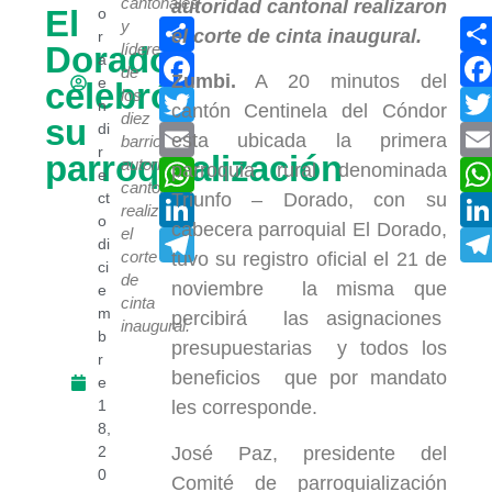
cantonales
El
o
Compartir
y
r
Dorado
líderes
Facebook
a
de
Zumbi.
A 20 minutos del
e
celebró
Twitter
los
n
cantón Centinela del Cóndor
diez
su
di
Email
esta ubicada la primera
barrios
r
parroquialización
autoridad
WhatsApp
parroquia rural denominada
e
cantonal
ct
Triunfo – Dorado, con su
LinkedIn
realizaron
o
cabecera parroquial El Dorado,
el
Telegram
di
corte
tuvo su registro oficial el 21 de
ci
de
noviembre la misma que
e
cinta
m
percibirá las asignaciones
inaugural.
b
presupuestarias y todos los
r
beneficios que por mandato
e
1
les corresponde.
8,
José Paz, presidente del
2
0
Comité de parroquialización