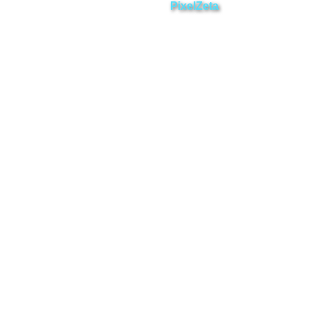
Desarrollado por
PixelZeta