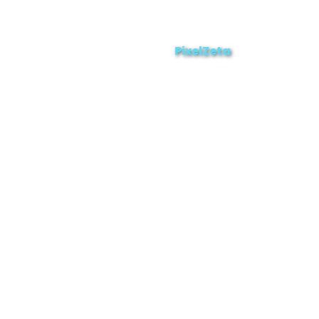
Enviar
ZAMORA EN DIRECTO
2025 © Derechos Reservados.
PixelZeta
Desarrollado por