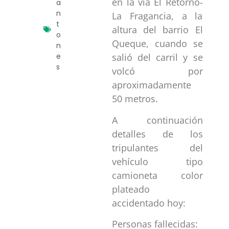
en la vía El Retorno-
a
n
La Fragancia, a la
t
altura del barrio El
o
Queque, cuando se
n
e
salió del carril y se
s
volcó por
aproximadamente
50 metros.
A continuación
detalles de los
tripulantes del
vehículo tipo
camioneta color
plateado
accidentado hoy:
Personas fallecidas: