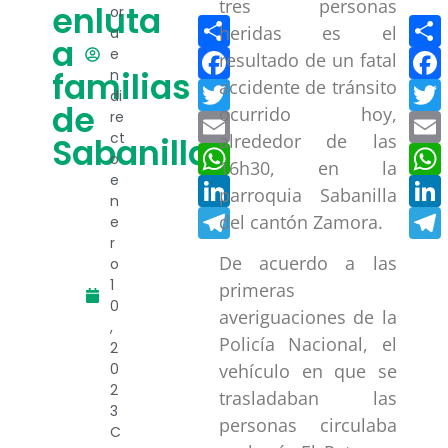
tres personas
enluta
or
Compartir
heridas es el
a
a
Facebook
e
resultado de un fatal
familias
n
accidente de tránsito
Twitter
di
de
ocurrido hoy,
re
Email
ct
alrededor de las
Sabanilla
WhatsApp
o
16h30, en la
e
LinkedIn
parroquia Sabanilla
n
Telegram
del cantón Zamora.
e
r
De acuerdo a las
o
1
primeras
0
averiguaciones de la
,
Policía Nacional, el
2
0
vehículo en que se
2
trasladaban las
3
personas circulaba
C