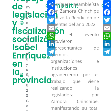
Compartir
a
de
Enrríquez, asambleísta
Compartir:
Co
m
Facebook
por Zamora Chinchipe
legislación
or
realizó la Rendición de
a
Twitter
y
e
Cuentas del año 2022.
Email
fiscalización
n
di
WhatsApp
En el evento
socializó
re
estuvieron
LinkedIn
ct
Isabel
representantes de
o
Telegram
Enrríquez
m
gremios,
a
en
organizaciones e
y
instituciones
la
o
agradecieron por el
9,
provincia
2
trabajo que viene
0
realizando la
2
legisladora por
3
C
Zamora Chinchipe,
a
manifestando su total