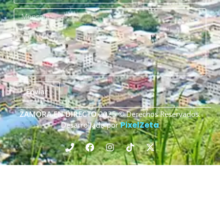
Enviar
ZAMORA EN DIRECTO
2025 © Derechos Reservados.
PixelZeta
Desarrollado por