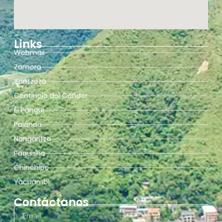
Links
Webmail
Zamora
Yantzaza
Centinela del Cóndor
El Pangui
Palanda
Nangaritza
Paquisha
Chinchipe
Yacuambi
Contáctanos