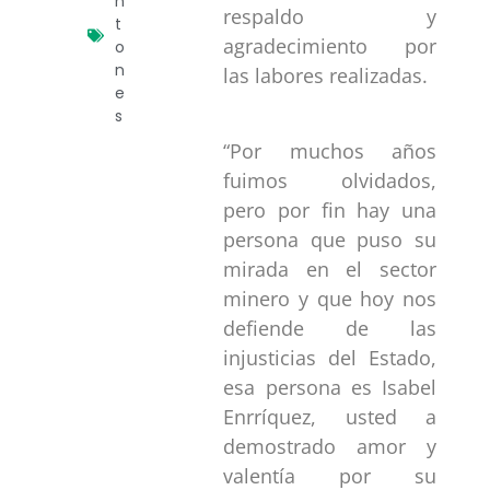
n
respaldo y
t
agradecimiento por
o
n
las labores realizadas.
e
s
“Por muchos años
fuimos olvidados,
pero por fin hay una
persona que puso su
mirada en el sector
minero y que hoy nos
defiende de las
injusticias del Estado,
esa persona es Isabel
Enrríquez, usted a
demostrado amor y
valentía por su