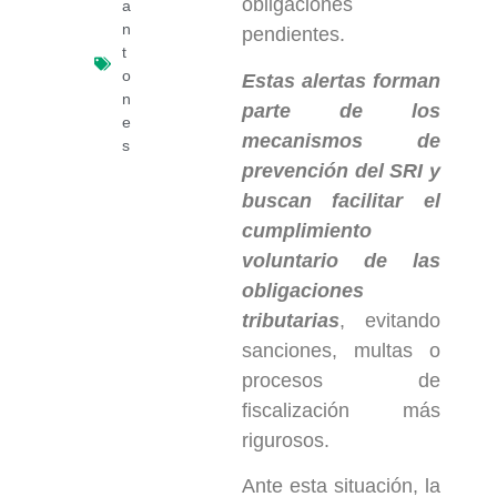
obligaciones
a
n
pendientes.
t
o
Estas alertas forman
n
parte de los
e
mecanismos de
s
prevención del SRI y
buscan facilitar el
cumplimiento
voluntario de las
obligaciones
tributarias
, evitando
sanciones, multas o
procesos de
fiscalización más
rigurosos.
Ante esta situación, la