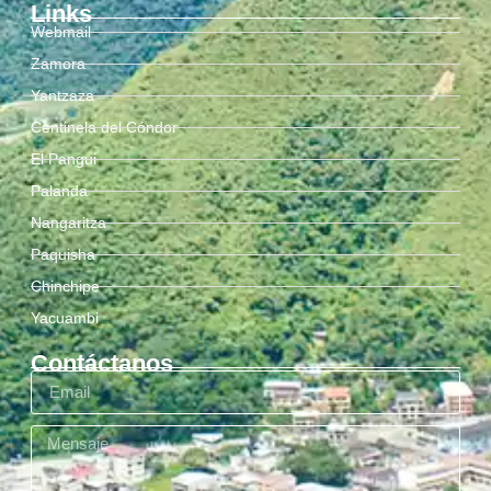
Links
Webmail
Zamora
Yantzaza
Centinela del Cóndor
El Pangui
Palanda
Nangaritza
Paquisha
Chinchipe
Yacuambi
Contáctanos