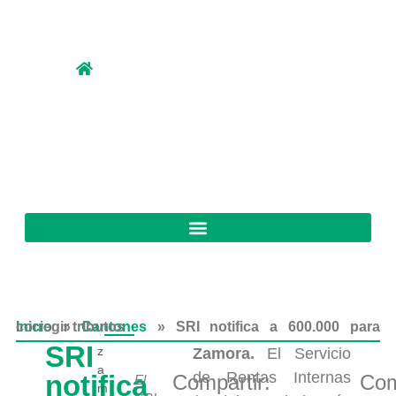
Inicio
SRI notifica a 600.000 para corregir tributos
»
Cantones
»
SRI
z
Zamora.
El Servicio
a
de Rentas Internas
notifica
Compartir:
Com
El
m