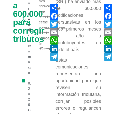
SRI
(SRI) ha enviado más
a
o
Compartir
recuerda
de 600.000
r
600.000
que
Facebook
a
notificaciones
atender
e
para
persuasivas en los
Twitter
estas
n
comunicaciones
corregir
dos primeros meses
di
Email
puede
r
del año a
tributos
marcar
WhatsApp
e
contribuyentes en
la
ct
LinkedIn
diferencia.
todo el país.
o
Telegram
m
Estas
a
comunicaciones
rz
o
representan una
1
oportunidad para que
8,
revisen su
2
0
información tributaria,
2
corrijan posibles
6
errores o regularicen
C