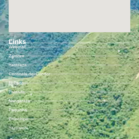
Links
Webmail
Zamora
Yantzaza
Centinela del Cóndor
El Pangui
Palanda
Nangaritza
Paquisha
Chinchipe
Yacuambi