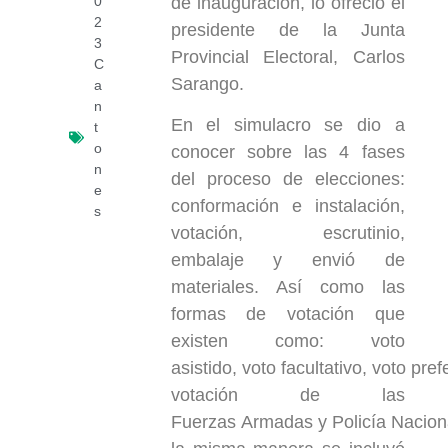
de inauguración, lo ofreció el
0
2
presidente de la Junta
3
Provincial Electoral, Carlos
C
Sarango.
a
n
En el simulacro se dio a
t
o
conocer sobre las 4 fases
n
del proceso de elecciones:
e
conformación e instalación,
s
votación, escrutinio,
embalaje y envió de
materiales. Así como las
formas de votación que
existen como: voto
asistido, voto facultativo, voto pref
votación de las
Fuerzas Armadas y Policía Nacion