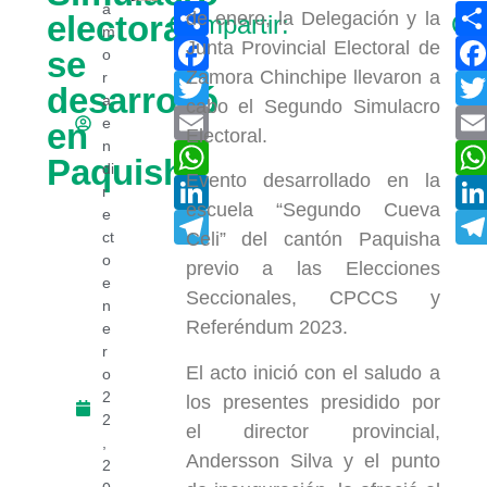
Compartir
a
de enero, la Delegación y la
electoral
Compartir:
Com
m
Facebook
Junta Provincial Electoral de
se
o
Zamora Chinchipe llevaron a
r
Twitter
desarrolló
a
cabo el Segundo Simulacro
Email
e
en
Electoral.
n
WhatsApp
Paquisha
di
Evento desarrollado en la
LinkedIn
r
escuela “Segundo Cueva
e
Telegram
ct
Celi” del cantón Paquisha
o
previo a las Elecciones
e
Seccionales, CPCCS y
n
Referéndum 2023.
e
r
El acto inició con el saludo a
o
2
los presentes presidido por
2
el director provincial,
,
Andersson Silva y el punto
2