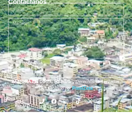
Contáctanos
Enviar
ZAMORA EN DIRECTO
2025 © Derechos Reservados.
Desarrollado por
PixelZeta