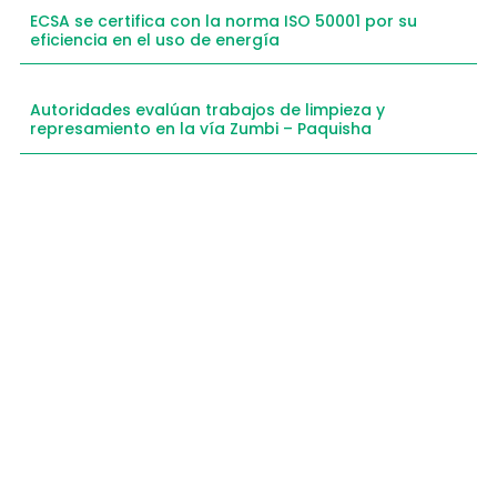
ECSA se certifica con la norma ISO 50001 por su
eficiencia en el uso de energía
Autoridades evalúan trabajos de limpieza y
represamiento en la vía Zumbi – Paquisha
Compartimos historias inspiradoras de progreso
en Zamora Chinchipe que transforman nuestra
comunidad.