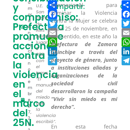
Compartir
a
y
Internacional para
Compartir:
Co
U.E.
m
Facebook
San
Eliminar la Violencia
compromiso:
or
Francisco
contra la Mujer se celebra
a
Twitter
Prefectura
de
e
cada 25 de noviembre, en
Asís
Email
promueve
n
ese sentido, en este año la
primer
di
WhatsApp
acciones
lugar,
Prefectura de Zamora
re
$
LinkedIn
ct
Chinchipe a través del
contra
350
o
Telegram
proyecto de género, junto
con
la
n
el
a instituciones aliadas y
o
violencia
tema:
organizaciones de la
vi
“El
en
e
sociedad civil
manual
m
el
desarrollaron la campaña
del
br
miedo
“Vivir sin miedo es mi
marco
e
que
2
derecho”.
del
la
7,
violencia
2
25N.
escribió”.
0
En esta fecha