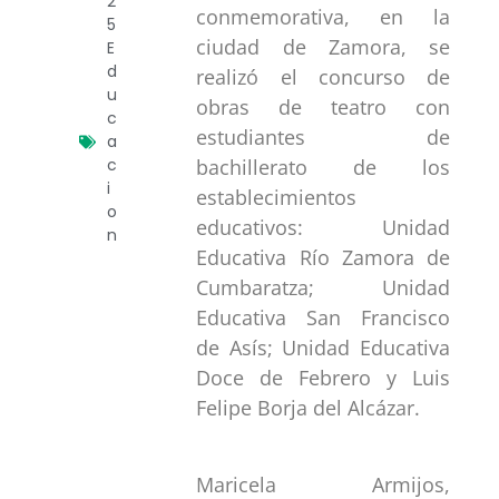
2
conmemorativa, en la
5
ciudad de Zamora, se
E
d
realizó el concurso de
u
obras de teatro con
c
estudiantes de
a
c
bachillerato de los
i
establecimientos
o
educativos: Unidad
n
Educativa Río Zamora de
Cumbaratza; Unidad
Educativa San Francisco
de Asís; Unidad Educativa
Doce de Febrero y Luis
Felipe Borja del Alcázar.
Maricela Armijos,