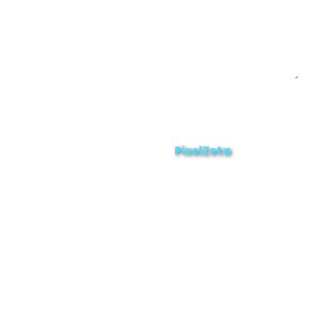
Enviar
ZAMORA EN DIRECTO
2025 © Derechos Reservados.
PixelZeta
Desarrollado por