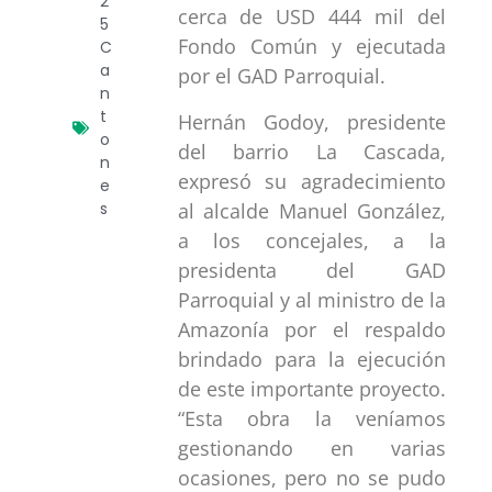
2
cerca de USD 444 mil del
5
Fondo Común y ejecutada
C
a
por el GAD Parroquial.
n
t
Hernán Godoy, presidente
o
del barrio La Cascada,
n
expresó su agradecimiento
e
al alcalde Manuel González,
s
a los concejales, a la
presidenta del GAD
Parroquial y al ministro de la
Amazonía por el respaldo
brindado para la ejecución
de este importante proyecto.
“Esta obra la veníamos
gestionando en varias
ocasiones, pero no se pudo