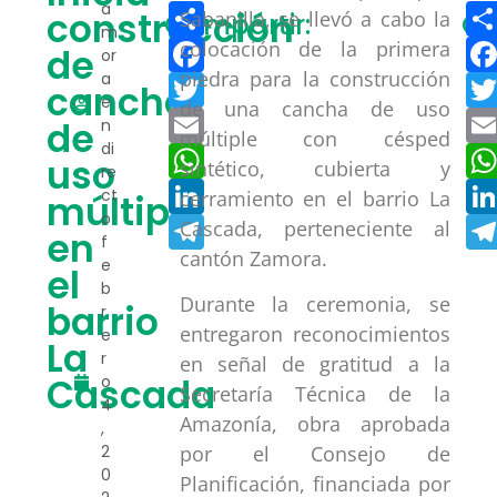
Compartir
a
construcción
Sabanilla, se llevó a cabo la
Compartir:
Co
m
Facebook
colocación de la primera
de
or
piedra para la construcción
a
Twitter
cancha
e
de una cancha de uso
Email
de
n
múltiple con césped
di
WhatsApp
uso
sintético, cubierta y
re
LinkedIn
ct
cerramiento en el barrio La
múltiple
o
Telegram
Cascada, perteneciente al
en
f
cantón Zamora.
e
el
b
Durante la ceremonia, se
barrio
r
entregaron reconocimientos
e
La
r
en señal de gratitud a la
Cascada
o
Secretaría Técnica de la
4
Amazonía, obra aprobada
,
2
por el Consejo de
0
Planificación, financiada por