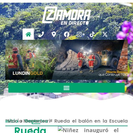
Inicio
Rueda el balón en la Escuela “María Montesorri”
»
Deportes
»
Rueda
z