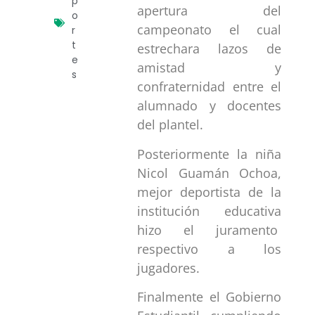
p
apertura del
o
campeonato el cual
r
t
estrechara lazos de
e
amistad y
s
confraternidad entre el
alumnado y docentes
del plantel.
Posteriormente la niña
Nicol Guamán Ochoa,
mejor deportista de la
institución educativa
hizo el juramento
respectivo a los
jugadores.
Finalmente el Gobierno