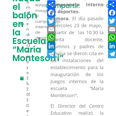
Compartir
a
el
Compartir:
Co
Niñez
m
Facebook
inauguró
balón
or
el
Zamora.
El día pasado
a
Twitter
en
campeonato
e
miércoles 23 de mayo,
interno
Email
la
n
a partir de las 10:30 la
de
di
WhatsApp
Escuela
deportes.
planta docente,
re
LinkedIn
ct
alumnos y padres de
“María
o
Telegram
familia se dieron cita en
Montesorri”
m
las instalaciones del
a
establecimiento para la
y
o
inauguración de los
2
Juegos internos de la
5,
escuela “María
2
01
Montessori”.
2
D
El Director del Centro
e
Educativo realizó la