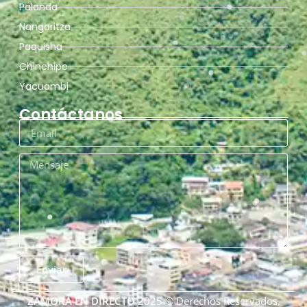
Palanda
Nangaritza
Paquisha
Chinchipe
Yacuambi
Contáctanos
Enviar
ZAMORA EN DIRECTO
2025 © Derechos Reservados.