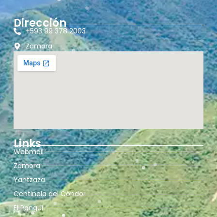
Dirección
+593 99 378 2003
Zamora
Links
Webmail
Zamora
Yantzaza
Centinela del Cóndor
El Pangui