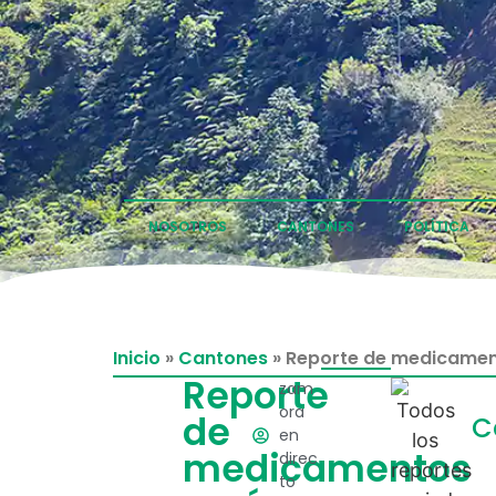
NOSOTROS
CANTONES
POLÍTICA
Inicio
»
Cantones
»
Reporte de medicament
Reporte
zam
ora
de
C
en
medicamentos
direc
to