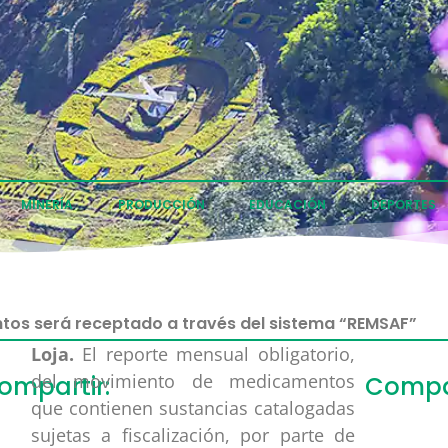
MINERÍA
PRODUCCIÓN
EDUCACIÓN
DEPORTES
os será receptado a través del sistema “REMSAF”
Loja.
El reporte mensual obligatorio,
del movimiento de medicamentos
ompartir:
Compar
que contienen sustancias catalogadas
sujetas a fiscalización, por parte de