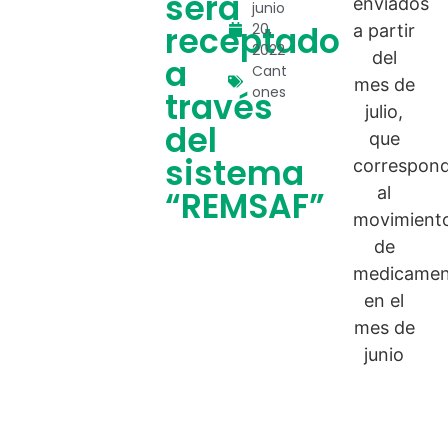
será
junio
receptado
20,
2022
a
Cant
ones
través
del
sistema
“REMSAF”