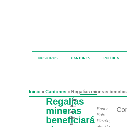
NOSOTROS
CANTONES
POLÍTICA
Inicio
»
Cantones
»
Regalías mineras benefici
Regalías
zam
ora
mineras
Com
Enner
en
Soto
beneficiará
direc
Pinzón,
to
alcalde