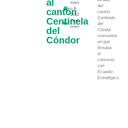
al
marz
del
o 8,
cantón
cantón
2012
Centinela
Centinela
Cant
del
ones
del
Cóndor
momentos
Cóndor
en que
firmaba
el
convenio
con
Ecuador
Estratégico.