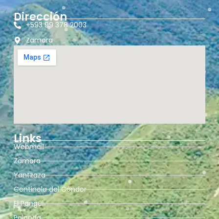
Dirección
+593 99 378 2003
Zamora
Links
Webmail
Zamora
Yantzaza
Centinela del Cóndor
El Pangui
Palanda