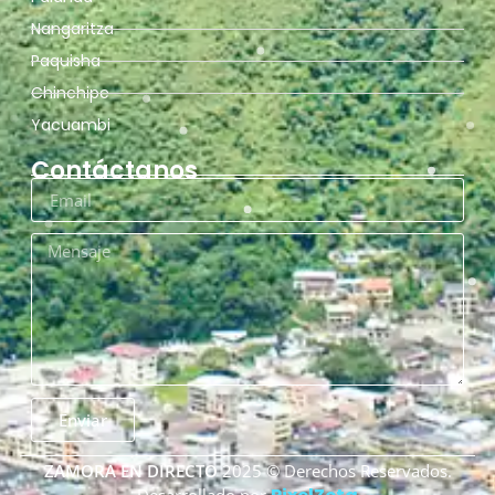
Nangaritza
Paquisha
Chinchipe
Yacuambi
Contáctanos
Enviar
ZAMORA EN DIRECTO
2025 © Derechos Reservados.