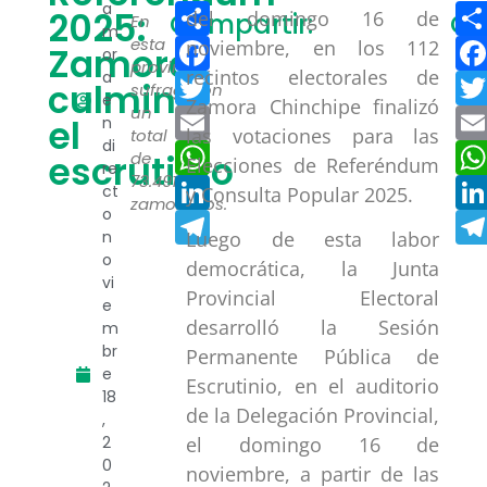
Compartir
a
2025:
del domingo 16 de
Compartir:
Co
En
m
Facebook
esta
noviembre, en los 112
Zamora
or
provincia,
recintos electorales de
a
Twitter
culmina
sufragaron
e
Zamora Chinchipe finalizó
un
Email
el
n
las votaciones para las
total
di
WhatsApp
escrutinio
de
Elecciones de Referéndum
re
73.491
LinkedIn
ct
y Consulta Popular 2025.
zamoranos.
o
Telegram
n
Luego de esta labor
o
democrática, la Junta
vi
Provincial Electoral
e
desarrolló la Sesión
m
br
Permanente Pública de
e
Escrutinio, en el auditorio
18
de la Delegación Provincial,
,
2
el domingo 16 de
0
noviembre, a partir de las