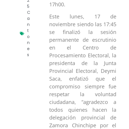
2
17h00.
5
C
Este lunes, 17 de
a
noviembre siendo las 17:45
n
t
se finalizó la sesión
o
permanente de escrutinio
n
en el Centro de
e
Procesamiento Electoral, la
s
presidenta de la Junta
Provincial Electoral, Deymi
Saca, enfatizó que el
compromiso siempre fue
respetar la voluntad
ciudadana, “agradezco a
todos quienes hacen la
delegación provincial de
Zamora Chinchipe por el