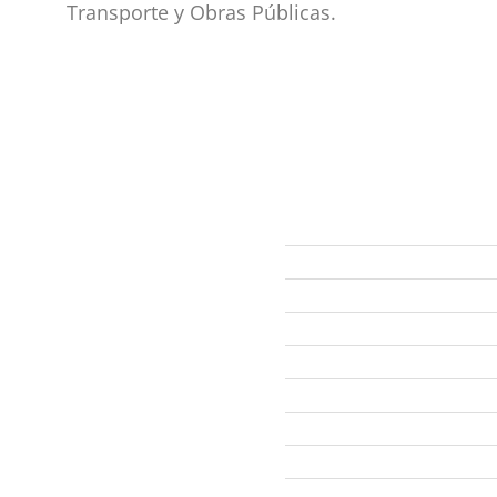
Transporte y Obras Públicas.
ección
Links
593 99 378 2003
Webmail
Zamora
amora
Yantzaza
Centinela del Cóndor
El Pangui
Palanda
Nangaritza
Paquisha