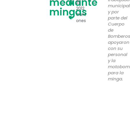
mediante
21,
municipal
mingas
2012
y por
Cant
parte del
ones
Cuerpo
de
Bombero
apoyaron
con su
personal
y la
motobom
para la
minga.