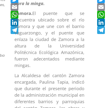
es,
Email
E
WhatsApp
W
Zamora.
El puente que se
encuentra ubicado sobre el río
LinkedIn
L
Zamora y que une con el barrio
Telegram
T
s
Yaguarzongo, y el puente que
enlaza la ciudad de Zamora a la
altura de la Universidad
Politécnica Ecológica Amazónica,
ba
fueron adecentados mediante
mingas.
La Alcaldesa del cantón Zamora
encargada, Paulina Tapia, indicó
que durante el presente periodo
de la administración municipal en
diferentes barrios y parroquias
del cantón Zamora, las obras y