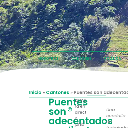
NOSOTROS
CANTONES
POLÍTICA
Inicio
»
Cantones
»
Puentes son adecenta
Puentes
zamo
ra en
son
Una
direct
cuadrilla
adecentados
o
de
junio
trabajado