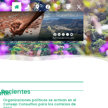
TURISMO
CULTURA
SEGURIDAD
ompartir
Recientes
tir:
acebook
Organizaciones políticas se activan en el
Consejo Consultivo para los comicios de
witter