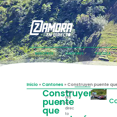
NOSOTROS
CANTONES
POLÍTICA
Inicio
»
Cantones
»
Construyen puente que 
Construyen
zam
ora
puente
Co
en
que
direc
to