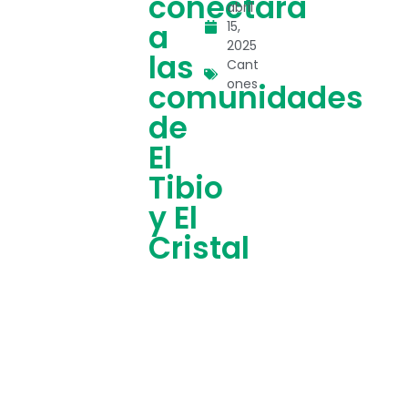
conectará
abril
a
15,
2025
las
Cant
ones
comunidades
de
El
Tibio
y El
Cristal