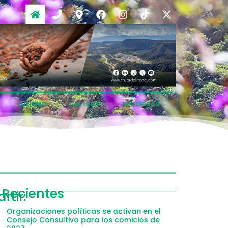
TURISMO
CULTURA
SEGURIDAD
Recientes
ompartir
tir:
acebook
Organizaciones políticas se activan en el
Consejo Consultivo para los comicios de
witter