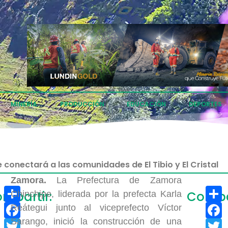
MINERÍA
PRODUCCIÓN
EDUCACIÓN
DEPORTES
conectará a las comunidades de El Tibio y El Cristal
Zamora.
La Prefectura de Zamora
Compartir
C
mpartir:
Compar
Chinchipe, liderada por la prefecta Karla
Facebook
F
Reátegui junto al viceprefecto Víctor
Sarango, inició la construcción de una
Twitter
T