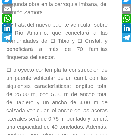
segunda obra en la parroquia Imbana, del
Email
E
cantón Zamora.
WhatsApp
W
Se trata del nuevo puente vehicular sobre
LinkedIn
L
el Río Amarillo, que conectará a las
Telegram
T
comunidades de El Tibio y El Cristal; y
beneficiará a más de 70 familias
finqueras del sector.
El proyecto contempla la construcción de
un puente vehicular de un carril, con las
siguientes características: longitud total
de 25.00 m, con 5.50 m de ancho total
del tablero y un ancho de 4.00 m de
calzada vehicular, el ancho de las aceras
laterales será de 0.75 m por lado y tendrá
una capacidad de 40 toneladas. Además,
contará con elementos de seguridad