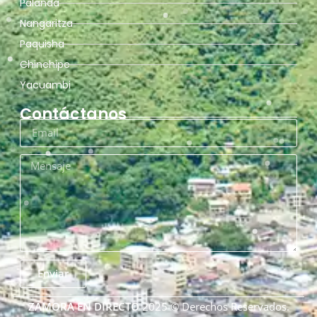
Palanda
Nangaritza
Paquisha
Chinchipe
Yacuambi
Contáctanos
Enviar
ZAMORA EN DIRECTO
2025 © Derechos Reservados.