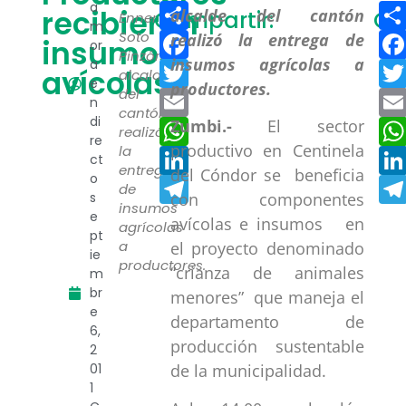
Compartir
a
recibieron
Compartir:
Co
Enner
m
Facebook
Soto
insumos
or
Pinzón,
a
Twitter
avícolas
alcalde
e
del
Email
n
cantón
di
WhatsApp
Zumbi.-
El sector
realizó
re
productivo en Centinela
la
LinkedIn
ct
entrega
del Cóndor se beneficia
o
Telegram
de
s
con componentes
insumos
e
avícolas e insumos en
agrícolas
pt
a
el proyecto denominado
ie
productores.
“crianza de animales
m
br
menores” que maneja el
e
departamento de
6,
producción sustentable
2
01
de la municipalidad.
1