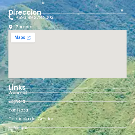
Dirección
+593 99 378 2003
Zamora
Links
Webmail
Zamora
Yantzaza
Centinela del Cóndor
El Pangui