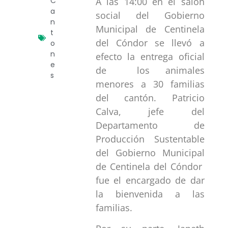
A las 14:00 en el salón
C
a
social del Gobierno
n
Municipal de Centinela
t
del Cóndor se llevó a
o
n
efecto la entrega oficial
e
de los animales
s
menores a 30 familias
del cantón. Patricio
Calva, jefe del
Departamento de
Producción Sustentable
del Gobierno Municipal
de Centinela del Cóndor
fue el encargado de dar
la bienvenida a las
familias.