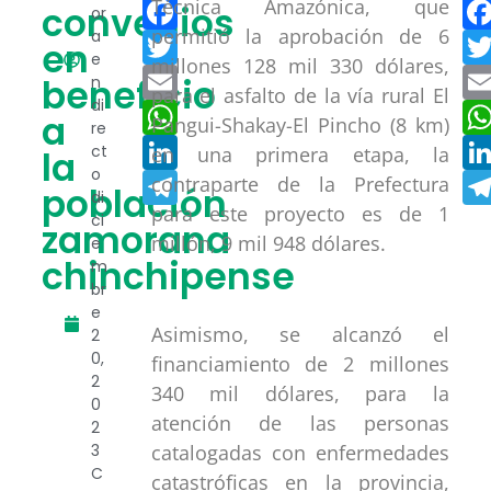
Facebook
Técnica Amazónica, que
convenios
or
permitió la aprobación de 6
a
Twitter
en
e
millones 128 mil 330 dólares,
Email
beneficio
n
para el asfalto de la vía rural El
di
WhatsApp
a
Pangui-Shakay-El Pincho (8 km)
re
LinkedIn
ct
en una primera etapa, la
la
o
Telegram
contraparte de la Prefectura
población
di
para este proyecto es de 1
ci
zamorana
millón, 9 mil 948 dólares.
e
chinchipense
m
br
e
Asimismo, se alcanzó el
2
0,
financiamiento de 2 millones
2
340 mil dólares, para la
0
atención de las personas
2
catalogadas con enfermedades
3
C
catastróficas en la provincia,