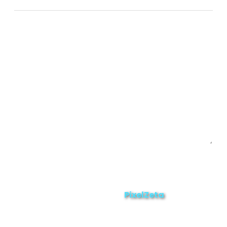
Chinchipe
Yacuambi
Contáctanos
Enviar
ZAMORA EN DIRECTO
2025 © Derechos Reservados.
PixelZeta
Desarrollado por