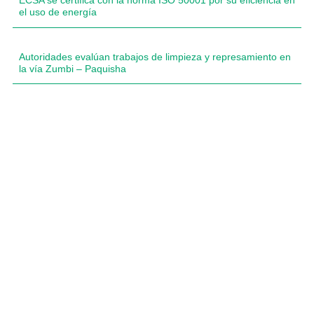
ECSA se certifica con la norma ISO 50001 por su eficiencia en
el uso de energía
Autoridades evalúan trabajos de limpieza y represamiento en
la vía Zumbi – Paquisha
Compartimos historias inspiradoras de progreso
en Zamora Chinchipe que transforman nuestra
comunidad.
Dirección
+593 99 378 2003