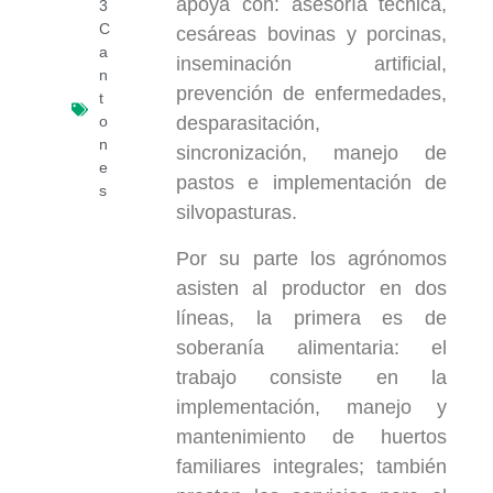
apoya con: asesoría técnica,
3
C
cesáreas bovinas y porcinas,
a
inseminación artificial,
n
prevención de enfermedades,
t
o
desparasitación,
n
sincronización, manejo de
e
pastos e implementación de
s
silvopasturas.
Por su parte los agrónomos
asisten al productor en dos
líneas, la primera es de
soberanía alimentaria: el
trabajo consiste en la
implementación, manejo y
mantenimiento de huertos
familiares integrales; también