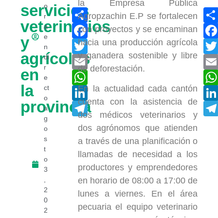
la Empresa Pública
servicios
o
Compartir
Agropzachin E.P se fortalecen
r
veterinarios
Facebook
a
con proyectos y se encaminan
e
y
hacia una producción agrícola
Twitter
n
agrícolas
y ganadera sostenible y libre
di
Email
r
de deforestación.
en
WhatsApp
e
la
ct
En la actualidad cada cantón
LinkedIn
o
cuenta con la asistencia de
provincia
Telegram
a
dos médicos veterinarios y
g
dos agrónomos que atienden
o
s
a través de una planificación o
t
llamadas de necesidad a los
o
productores y emprendedores
3
,
en horario de 08:00 a 17:00 de
2
lunes a viernes. En el área
0
pecuaria el equipo veterinario
2