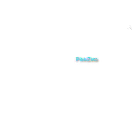
Enviar
ZAMORA EN DIRECTO
2025 © Derechos Reservados.
Desarrollado por
PixelZeta