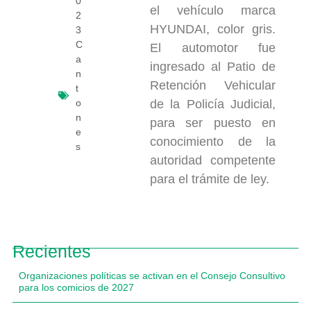
0
el vehículo marca
2
HYUNDAI, color gris.
3
C
El automotor fue
a
ingresado al Patio de
n
Retención Vehicular
t
o
de la Policía Judicial,
n
para ser puesto en
e
conocimiento de la
s
autoridad competente
para el trámite de ley.
Recientes
Organizaciones políticas se activan en el Consejo Consultivo
para los comicios de 2027