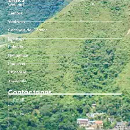
Webmail
Zamora
Yantzaza
Centinela del Cóndor
El Pangui
Palanda
Nangaritza
Paquisha
Chinchipe
Yacuambi
Contáctanos