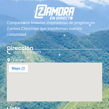
Compartimos historias inspiradoras de progreso en
Zamora Chinchipe que transforman nuestra
comunidad.
Dirección
+593 99 378 2003
Zamora
Links