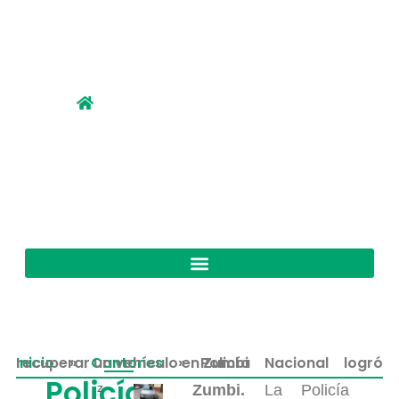
Inicio
Policía Nacional logró recuperar un vehículo en Zumbi
»
Cantones
»
Policía
z
Zumbi.
La Policía