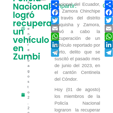
Compartir
a
Nacional
Nacional del Ecuador,
Compartir:
Com
m
Facebook
en Zamora Chinchipe
logró
o
a través del distrito
r
Twitter
recuperar
a
Paquisha y Zamora,
Email
un
e
llevó a cabo la
n
WhatsApp
vehículo
recuperación de un
di
LinkedIn
en
r
vehículo reportado por
e
Telegram
hurto, delito que se
Zumbi
ct
suscitó el pasado mes
o
de junio del 2023, en
a
g
el cantón Centinela
o
del Cóndor.
s
t
Hoy (01 de agosto)
o
los miembros de la
2
,
Policía Nacional
2
lograron la recuperar