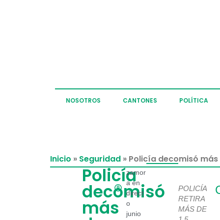
NOSOTROS
CANTONES
POLÍTICA
Inicio
»
Seguridad
»
Policía decomisó más 
Policía
zamor
a en
decomisó
POLICÍA
direct
RETIRA
más
o
MÁS DE
junio
1,5