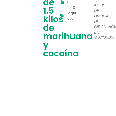
de
18,
KILOS
1.5
2026
DE
Segur
kilos
DROGA
idad
DE
de
CIRCULAC
EN
marihuana
YANTZAZA.
y
cocaína