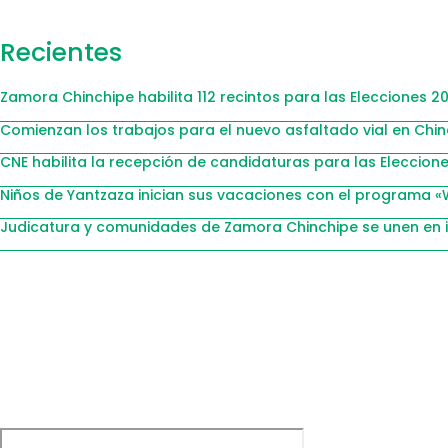
Recientes
Zamora Chinchipe habilita 112 recintos para las Elecciones 2
Comienzan los trabajos para el nuevo asfaltado vial en Chi
CNE habilita la recepción de candidaturas para las Eleccion
Niños de Yantzaza inician sus vacaciones con el programa «
Judicatura y comunidades de Zamora Chinchipe se unen en 
Compartimos historias inspiradoras de progreso en Zam
Dirección
+593 99 378 2003
Zamora