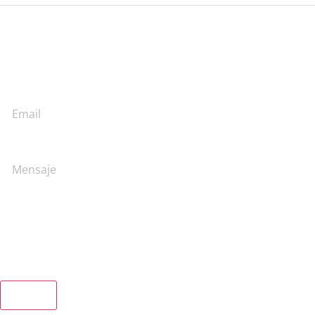
Chinchipe
Yacuambi
Contáctanos
Email
Mensaje
Enviar