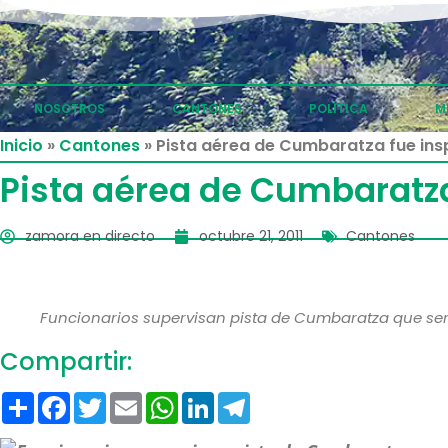
Ir
al
contenido
NOSOTROS
CANTONES
POLÍTICA
M
Inicio
»
Cantones
»
Pista aérea de Cumbaratza fue in
Pista aérea de Cumbaratz
zamora en directo
octubre 21, 2011
Cantones
Funcionarios supervisan pista de Cumbaratza que ser
Compartir:
Compartir
Facebook
Twitter
Email
WhatsApp
LinkedIn
Telegram