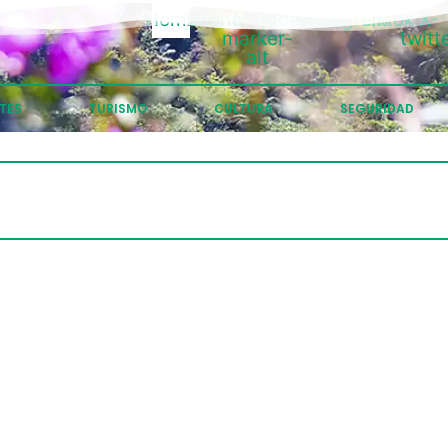
Home
Phone
Map-
Facebook
Instagram
Tiktok
X-
marker-
twitt
alt
TES
TURISMO
CULTURA
SEGURIDAD