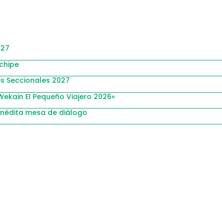
027
nchipe
es Seccionales 2027
Wekain El Pequeño Viajero 2026»
inédita mesa de diálogo
ora Chinchipe que transforman nuestra comunidad.