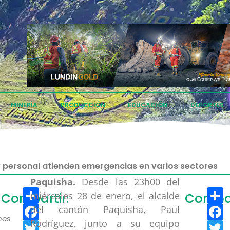
MINERÍA
PRODUCCIÓN
EDUCACIÓN
DEPORTES
y personal atienden emergencias en varios sectores
Paquisha.
Desde las 23h00 del
Compartir
C
miércoles 28 de enero, el alcalde
Compartir:
Compar
Facebook
F
del cantón Paquisha, Paul
nes
Rodríguez, junto a su equipo
Twitter
T