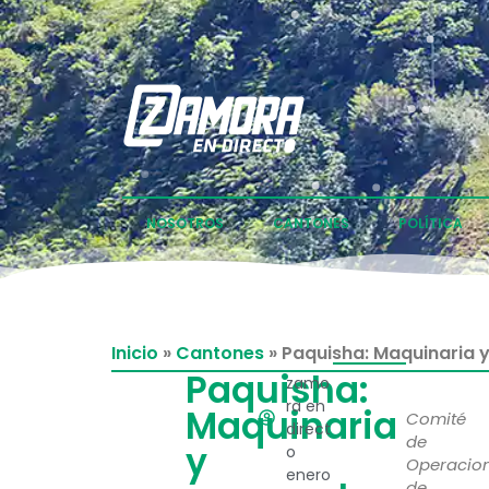
NOSOTROS
CANTONES
POLÍTICA
Inicio
»
Cantones
»
Paquisha: Maquinaria 
Paquisha:
zamo
ra en
Maquinaria
Comité
direct
de
y
o
Operacio
enero
de