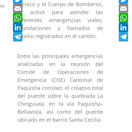
técnico y el Cuerpo de Bomberos,
ia
Email
E
se activó para atender las
WhatsApp
W
diferentes emergencias viales,
LinkedIn
L
inundaciones y llamados de
Telegram
T
auxilio registrados en el cantón.
Entre las principales emergencias
analizadas en la reunión del
Comité de Operaciones de
Emergencia (COE) Cantonal de
Paquisha constan: el colapso total
del puente sobre la quebrada La
Chinguiata, en la vía Paquisha–
Bellavista, así como del puente
ubicado en el barrio Santa Cecilia.