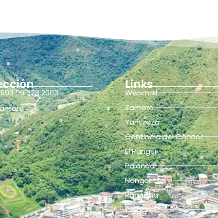
ección
Links
593 99 378 2003
Webmail
Zamora
amora
Yantzaza
Centinela del Cóndor
El Pangui
Palanda
Nangaritza
Paquisha
Chinchipe