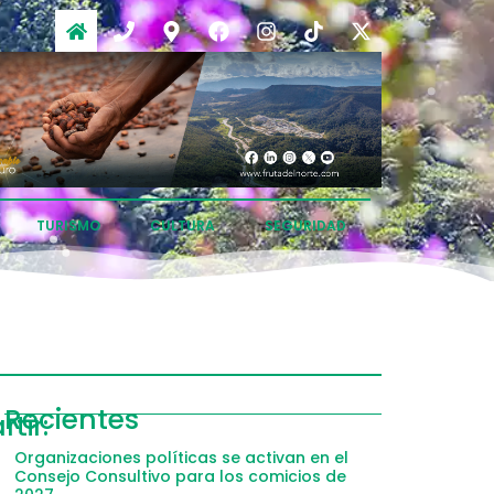
TURISMO
CULTURA
SEGURIDAD
ompartir
Recientes
tir:
acebook
Organizaciones políticas se activan en el
Consejo Consultivo para los comicios de
witter