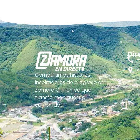
Dir
+
Z
Compartimos historias
inspiradoras de progreso en
Zamora Chinchipe que
transforman nuestra
comunidad.