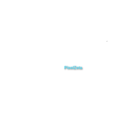
Enviar
ZAMORA EN DIRECTO
2025 © Derechos Reservados.
Desarrollado por
PixelZeta