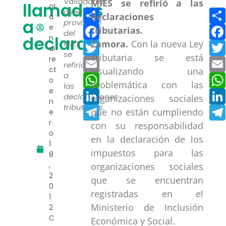
Valladarez,
llamadas
or
Compartir
director
a
a
provincial
Facebook
e
del
declarar
n
Zamora.
Con la nueva Ley
Twitter
MIES
di
se
Tributaria se está
re
Email
refirió
ct
visualizando una
a
WhatsApp
o
problemática con las
las
e
LinkedIn
declaraciones
organizaciones sociales
n
tributarias.
Telegram
que no están cumpliendo
e
r
con su responsabilidad
o
en la declaración de los
1
impuestos para las
8
,
organizaciones sociales
2
que se encuentran
0
registradas en el
1
Ministerio de Inclusión
2
C
Económica y Social.