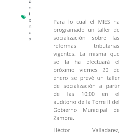
a
n
t
o
Para lo cual el MIES ha
n
programado un taller de
e
socialización sobre las
s
reformas tributarias
vigentes. La misma que
se la ha efectuará el
próximo viernes 20 de
enero se prevé un taller
de socialización a partir
de las 10:00 en el
auditorio de la Torre II del
Gobierno Municipal de
Zamora.
Héctor Valladarez,