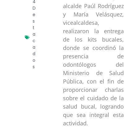
4
alcalde Paúl Rodríguez
D
y María Velásquez,
e
s
vicealcaldesa,
t
realizaron la entrega
a
de los kits bucales,
c
donde se coordinó la
a
d
presencia de
o
odontólogos del
s
Ministerio de Salud
Pública, con el fin de
proporcionar charlas
sobre el cuidado de la
salud bucal, logrando
que sea integral esta
actividad.