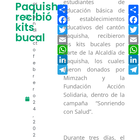
estudiantes de
Paquisha
or
Compartir
educación básica de
a
recibió
Facebook
e
18 establecimientos
kits
n
educativos del cantón
Twitter
di
bucal
Paquisha, recibieron
re
Email
ct
los kits bucales por
WhatsApp
o
parte de la Alcaldía de
f
LinkedIn
Paquisha, los cuales
e
Telegram
fueron donados por
b
r
Mimzach y la
e
Fundación Acción
r
Solidaria, dentro de la
o
2
campaña “Sonriendo
4
con Salud”.
,
2
0
2
Durante tres días, el