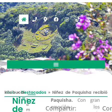
Inicio
Niñez de Paquisha recibió kits bucal
»
Destacados
»
Niñez
z
Paquisha.
Con gran
a
de
emoción, los
Compartir:
Com
m