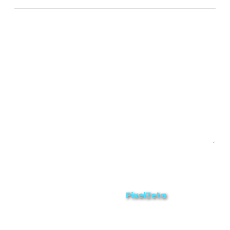
Chinchipe
Yacuambi
Contáctanos
Enviar
ZAMORA EN DIRECTO
2025 © Derechos Reservados.
PixelZeta
Desarrollado por