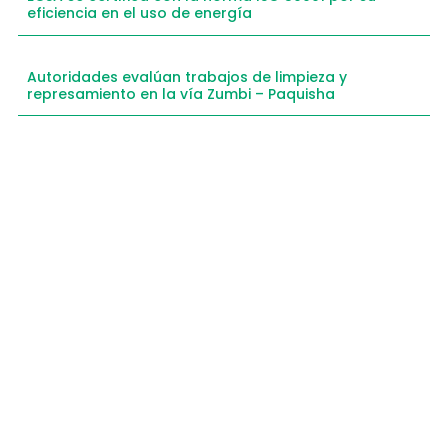
eficiencia en el uso de energía
Autoridades evalúan trabajos de limpieza y
represamiento en la vía Zumbi – Paquisha
Compartimos historias inspiradoras de progreso
en Zamora Chinchipe que transforman nuestra
comunidad.
Dirección
+593 99 378 2003