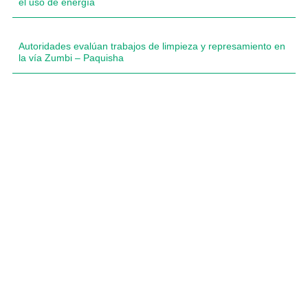
el uso de energía
Autoridades evalúan trabajos de limpieza y represamiento en
la vía Zumbi – Paquisha
Compartimos historias inspiradoras de progreso en
Zamora Chinchipe que transforman nuestra
comunidad.
Dirección
+593 99 378 2003