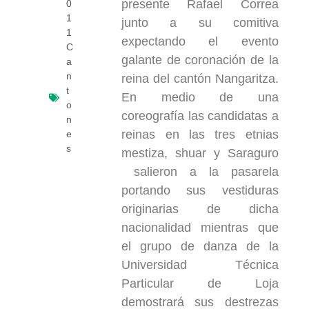
presente Rafael Correa
0
1
junto a su comitiva
1
expectando el evento
C
galante de coronación de la
a
n
reina del cantón Nangaritza.
t
En medio de una
o
coreografía las candidatas a
n
reinas en las tres etnias
e
s
mestiza, shuar y Saraguro
salieron a la pasarela
portando sus vestiduras
originarias de dicha
nacionalidad mientras que
el grupo de danza de la
Universidad Técnica
Particular de Loja
demostrará sus destrezas