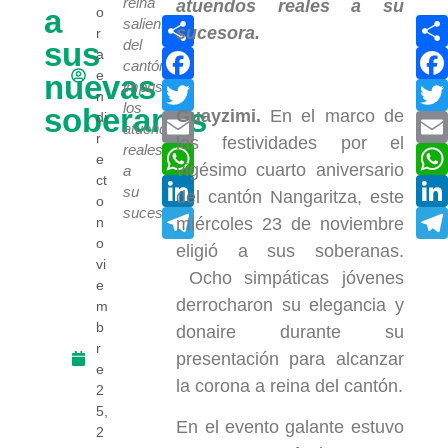
reina
a
o
Compartir
saliente
r
sus
del
Facebook
a
cantón
e
nuevas
Twitter
impuso
n
los
soberanas
Guayzimi.
En el marco de
di
Email
atuendos
r
las festividades por el
reales
WhatsApp
e
vigésimo cuarto aniversario
a
ct
LinkedIn
su
del cantón Nangaritza, este
o
sucesora.
Telegram
miércoles 23 de noviembre
n
o
eligió a sus soberanas.
vi
Ocho simpáticas jóvenes
e
derrocharon su elegancia y
m
b
donaire durante su
r
presentación para alcanzar
e
la corona a reina del cantón.
2
5,
En el evento galante estuvo
2