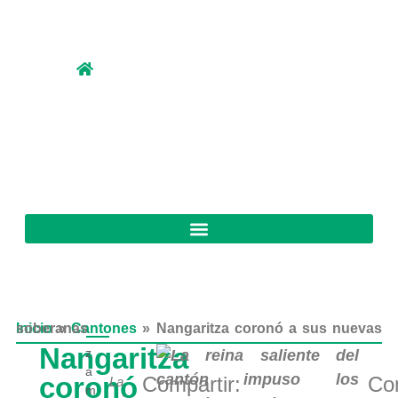
Inicio
Nangaritza coronó a sus nuevas soberanas
»
Cantones
»
Nangaritza
z
a
coronó
Compartir:
Com
La
m