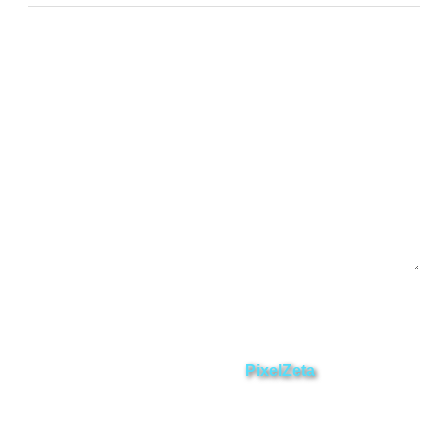
Chinchipe
Yacuambi
Contáctanos
Enviar
ZAMORA EN DIRECTO
2025 © Derechos Reservados.
Desarrollado por
PixelZeta