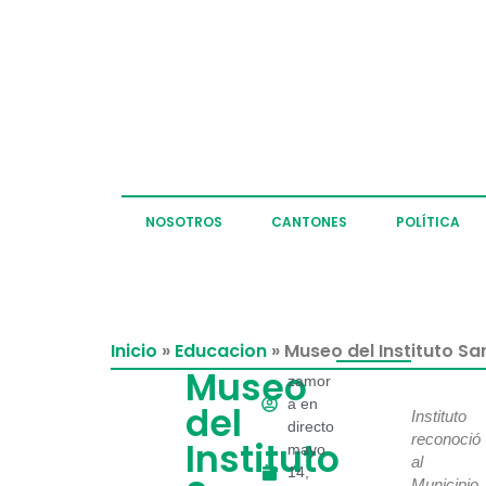
NOSOTROS
CANTONES
POLÍTICA
Inicio
»
Educacion
»
Museo del Instituto Sa
Museo
zamor
a en
del
Instituto
directo
reconoció
Instituto
mayo
al
14,
Municipio