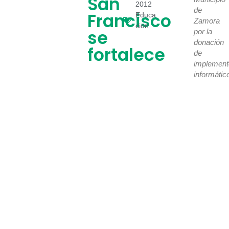
San
2012
de
Francisco
Educa
Zamora
cion
se
por la
donación
fortalece
de
implement
informátic