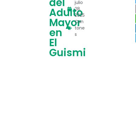
del
julio
Adulto
28,
2025
Mayor
Can
tone
en
s
El
Guismi