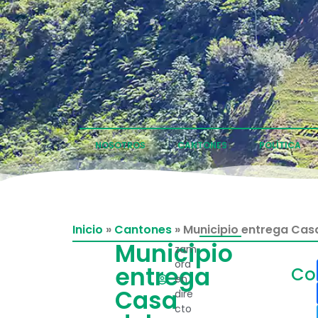
NOSOTROS
CANTONES
POLÍTICA
Inicio
»
Cantones
»
Municipio entrega Casa
Municipio
zam
ora
entrega
Co
en
Casa
dire
cto