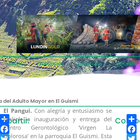
MINERÍA
PRODUCCIÓN
EDUCACIÓN
DEPORTES
 del Adulto Mayor en El Guismi
El Pangui.
Con alegría y entusiasmo se
Compartir
C
realizó la inauguración y entrega del
mpartir:
Compar
Facebook
F
Centro Gerontológico ‘Virgen La
Dolorosa’ en la parroquia El Guismi. Esta
Twitter
T