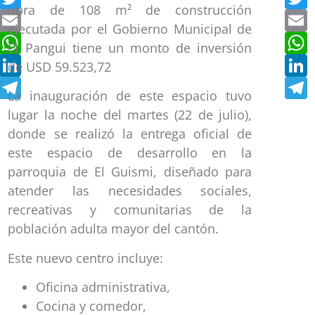
obra de 108 m² de construcción
Email
E
ejecutada por el Gobierno Municipal de
WhatsApp
W
El Pangui tiene un monto de inversión
LinkedIn
L
de USD 59.523,72
Telegram
T
La inauguración de este espacio tuvo
lugar la noche del martes (22 de julio),
donde se realizó la entrega oficial de
este espacio de desarrollo en la
parroquia de El Guismi, diseñado para
atender las necesidades sociales,
recreativas y comunitarias de la
población adulta mayor del cantón.
Este nuevo centro incluye:
Oficina administrativa,
Cocina y comedor,