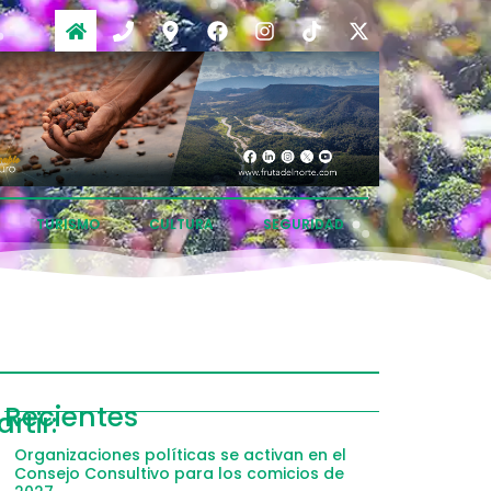
TURISMO
CULTURA
SEGURIDAD
ompartir
Recientes
tir:
acebook
Organizaciones políticas se activan en el
Consejo Consultivo para los comicios de
witter