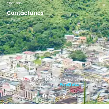
Yacuambi
Contáctanos
Enviar
ZAMORA EN DIRECTO
2025 © Derechos Reservados.
PixelZeta
Desarrollado por