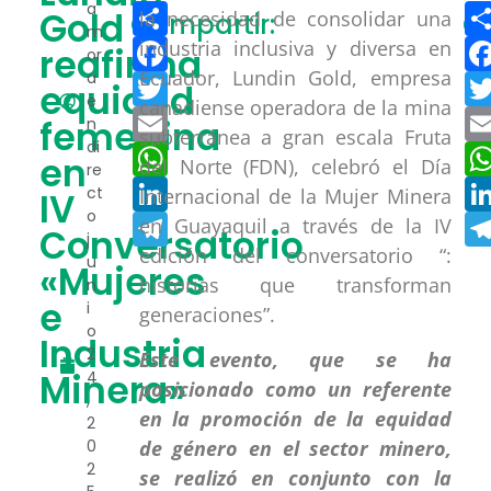
Compartir
a
Gold
la necesidad de consolidar una
Compartir:
C
m
Facebook
industria inclusiva y diversa en
reafirma
or
Ecuador, Lundin Gold, empresa
a
Twitter
equidad
e
canadiense operadora de la mina
Email
femenina
n
subterránea a gran escala Fruta
di
WhatsApp
en
del Norte (FDN), celebró el Día
re
LinkedIn
ct
Internacional de la Mujer Minera
IV
o
Telegram
en Guayaquil a través de la IV
Conversatorio
j
edición del conversatorio “:
u
«Mujeres
historias que transforman
n
e
i
generaciones”.
o
Industria
2
Este evento, que se ha
Minera»
4
posicionado como un referente
,
en la promoción de la equidad
2
0
de género en el sector minero,
2
se realizó en conjunto con la