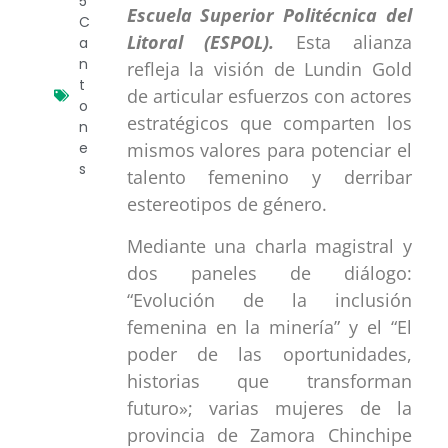
5
Escuela Superior Politécnica del
C
Litoral (ESPOL).
Esta alianza
a
n
refleja la visión de Lundin Gold
t
de articular esfuerzos con actores
o
estratégicos que comparten los
n
e
mismos valores para potenciar el
s
talento femenino y derribar
estereotipos de género.
Mediante una charla magistral y
dos paneles de diálogo:
“Evolución de la inclusión
femenina en la minería” y el “El
poder de las oportunidades,
historias que transforman
futuro»; varias mujeres de la
provincia de Zamora Chinchipe