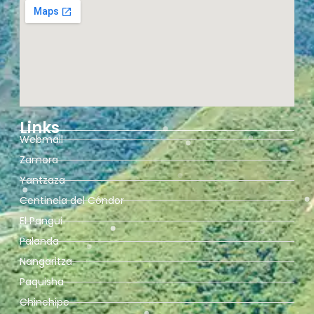
Links
Webmail
Zamora
Yantzaza
Centinela del Cóndor
El Pangui
Palanda
Nangaritza
Paquisha
Chinchipe