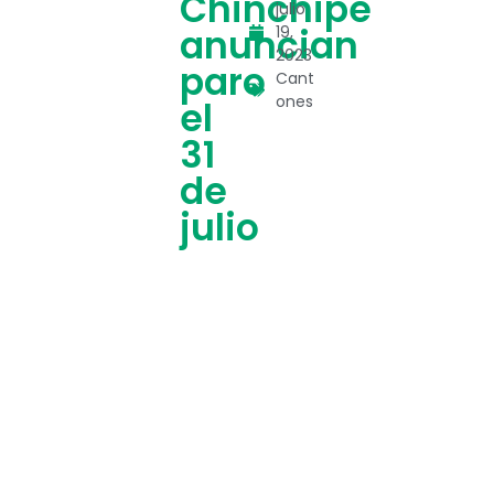
Chinchipe
julio
anuncian
19,
2023
paro
Cant
ones
el
31
de
julio