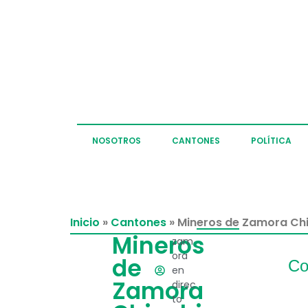
NOSOTROS
CANTONES
POLÍTICA
Inicio
»
Cantones
»
Mineros de Zamora Chin
Mineros
zam
ora
de
Co
en
Zamora
direc
to