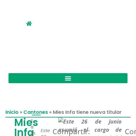
Inicio
»
Cantones
»
Mies Infa tiene nueva titular
Mies
z
a
Infa
Compartir:
Com
Este
m