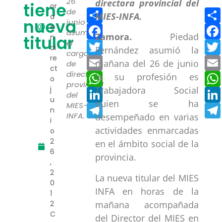
26
tiene
or
Compartir
de
a
nueva
junio
Facebook
e
asumió
Zamora.
Piedad
titular
n
Twitter
el
di
Fernández asumió la
cargo
re
Email
mañana del 26 de junio
de
ct
directora
WhatsApp
la su profesión es
o
provincial
j
Trabajadora Social
LinkedIn
del
u
quien se ha
MIES-
Telegram
n
INFA.
desempeñado en varias
i
actividades enmarcadas
o
2
en el ámbito social de la
6
provincia.
,
2
La nueva titular del MIES
0
INFA en horas de la
1
mañana acompañada
2
C
del Director del MIES en