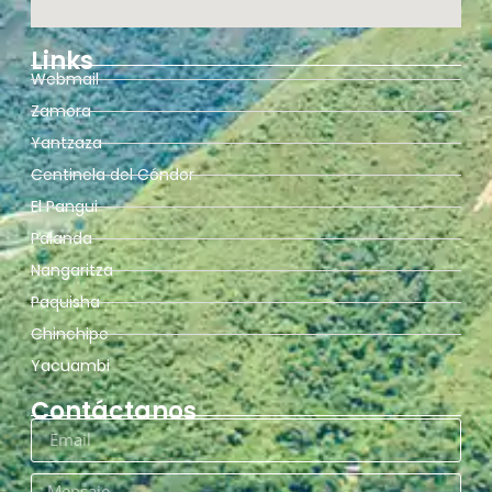
Links
Webmail
Zamora
Yantzaza
Centinela del Cóndor
El Pangui
Palanda
Nangaritza
Paquisha
Chinchipe
Yacuambi
Contáctanos