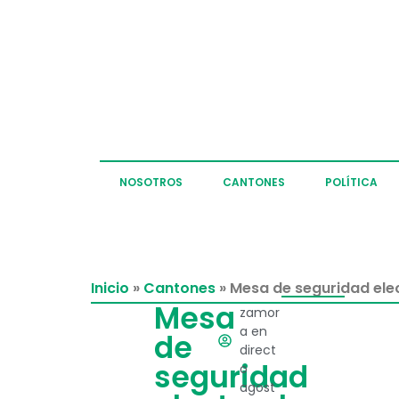
NOSOTROS
CANTONES
POLÍTICA
Inicio
»
Cantones
»
Mesa de seguridad ele
Mesa
zamor
a en
de
direct
seguridad
o
agost