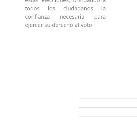
todos los ciudadanos la
confianza necesaria para
ejercer su derecho al voto
ección
Links
593 99 378 2003
Webmail
Zamora
amora
Yantzaza
Centinela del Cóndor
El Pangui
Palanda