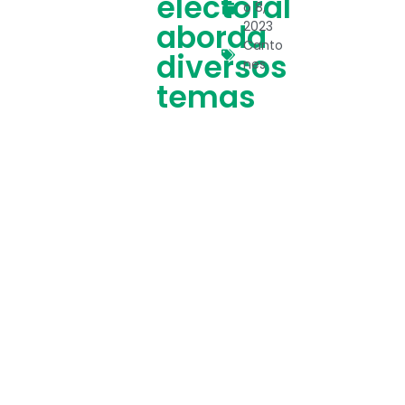
electoral
o 8,
aborda
2023
Canto
diversos
nes
temas